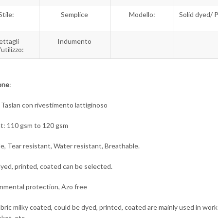
Stile:
Semplice
Modello:
Solid dyed/ 
ettagli
Indumento
'utilizzo:
one
:
Taslan con rivestimento lattiginoso
t: 110 gsm to 120 gsm
le, Tear resistant, Water resistant, Breathable.
dyed, printed, coated can be selected.
onmental protection, Azo free
abric milky coated, could be dyed, printed, coated are mainly used in wor
cket, etc.