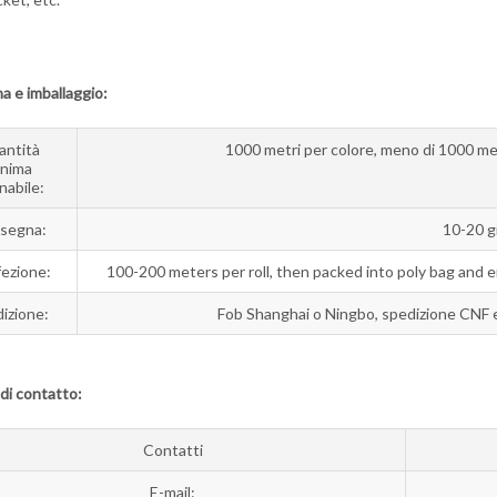
 e imballaggio:
antità
1000 metri per colore, meno di 1000 m
inima
nabile:
segna:
10-20 g
ezione:
100-200 meters per roll, then packed into poly bag and 
izione:
Fob Shanghai o Ningbo, spedizione CNF e C
 di contatto:
Contatti
E-mail: