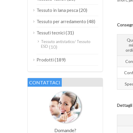
(20)
Tessuto in lana pesca
(48)
Tessuto per arredamento
Consegna
(31)
Tessuti tecnici
Qu
Tessuto antistatico/ Tessuto
m
ESD
(10)
ordi
(189)
Prodotti
Con
Conf
CONTATTACI
Sped
Dettagli
Domande?