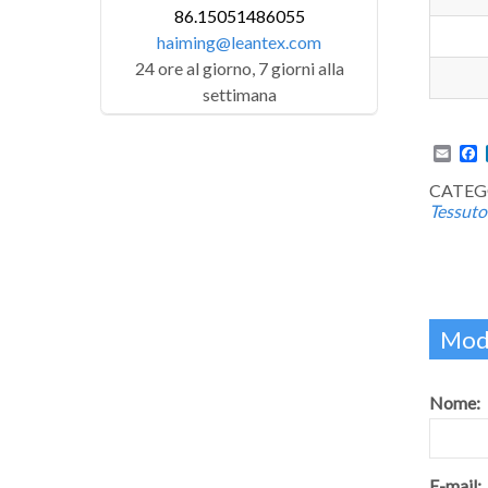
86.15051486055
haiming@leantex.com
24 ore al giorno, 7 giorni alla
settimana
Emai
F
CATEGO
Tessuto
Modu
Nome:
E-mail: