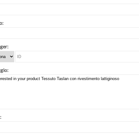
o:
ger:
gio:
: