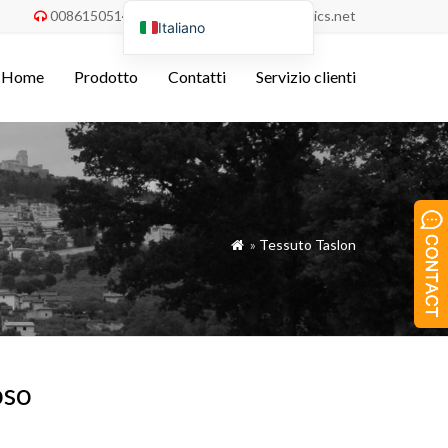
008615051486055
order@china-fabrics.net


Italiano
English
Home
Prodotto
Contatti
Servizio clienti
Nederlands
Deutsch
Français
Español
Português do Brasil
»
Tessuto Taslon

Русский
Türkçe
Tiếng Việt
العربية
oso
Bahasa Indonesia
Polski