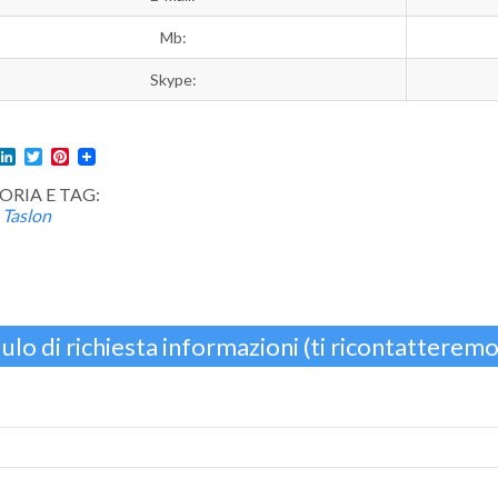
Mb:
Skype:
l
acebook
LinkedIn
Twitter
Pinterest
RIA E TAG:
 Taslon
lo di richiesta informazioni (ti ricontatteremo