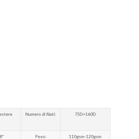
Bahasa Melayu
ไทย
estere
Numero di filati:
75D×160D
8″
Peso:
110gsm-120gsm