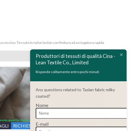
uccessivo:
Tessuto in nylon taslon con finitura ad asciugatura rapida
Produttori di tessuti di qualità Cina -
Lean Textile Co., Limited
Risponde solitamente entro pochi minuti
Any questions related to Taslan fabric milky
coated?
Nome
DETTAGLI
RICHIESTA
Tessuto Taslan con
E-mail
AGLI
RICHIESTA
rivestimento lattiginoso