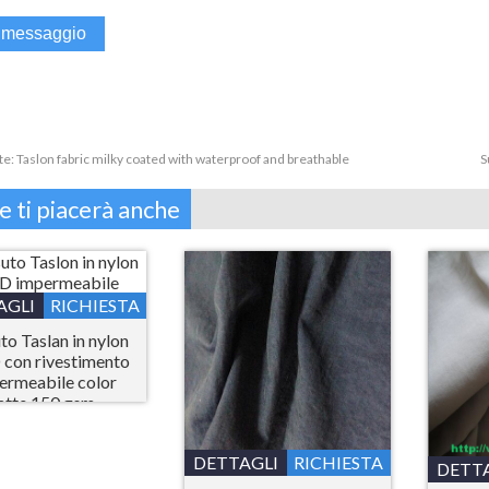
te:
Taslon fabric milky coated with waterproof and breathable
S
e ti piacerà anche
AGLI
RICHIESTA
to Taslan in nylon
con rivestimento
ermeabile color
latte 150 gsm
DETTAGLI
RICHIESTA
DETT