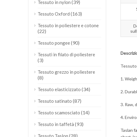
(39)
Tessuto in nylon
(163)
Tessuto Oxford
Tessuto in poliestere e cotone
D
(22)
sull
(90)
Tessuto pongee
Descrizi
Tessuti in filato di poliestere
(3)
Tessuto 
Tessuto grezzo in poliestere
(8)
1. Weigh
(34)
Tessuto elasticizzato
2. Durab
(87)
Tessuto satinato
3. Raw, 
(14)
Tessuto scamosciato
4. Envir
(93)
Tessuto in taffetà
Taslan f
(28)
Tessuto Taslon
short, ja