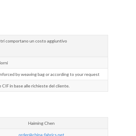
etri comportano un costo aggiuntivo
iorni
enforced by weaving bag or according to your request
IF in base alle richieste del cliente.
Haiming Chen
order@china-fabrics.net