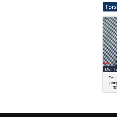
Fors
DETT
Tess
pong
30