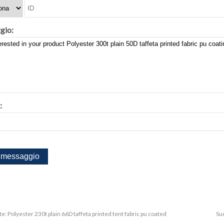
gio:
:
te:
Polyester 230t plain 66D taffeta printed tent fabric pu coated
Su