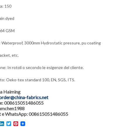
a: 150
lain dyed
 64 GSM
: Waterproof, 3000mm Hydrostatic pressure, pu coating
acket, etc.
ne: In rotoli o secondo le esigenze del cliente.
ato: Oeko-tex standard 100, EN, SGS, ITS.
a Haiming
order@china-fabrics.net
are: 008615051486055
 hmchen1988
 e WhatsApp: 008615051486055
l
acebook
LinkedIn
Twitter
Pinterest