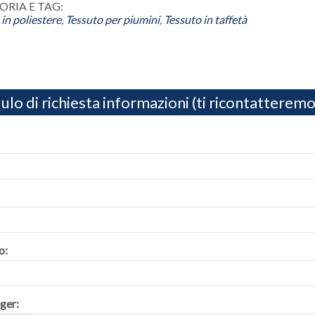
RIA E TAG:
in poliestere
,
Tessuto per piumini
,
Tessuto in taffetà
lo di richiesta informazioni (ti ricontatteremo
o:
ger: