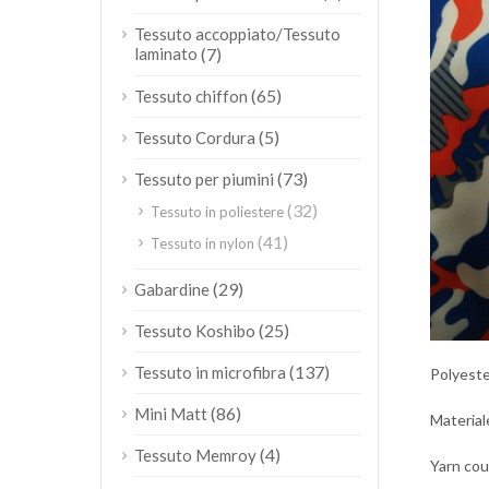
Tessuto accoppiato/Tessuto
laminato
(7)
(65)
Tessuto chiffon
(5)
Tessuto Cordura
(73)
Tessuto per piumini
(32)
Tessuto in poliestere
(41)
Tessuto in nylon
(29)
Gabardine
(25)
Tessuto Koshibo
(137)
Tessuto in microfibra
Polyeste
(86)
Mini Matt
Material
(4)
Tessuto Memroy
Yarn co