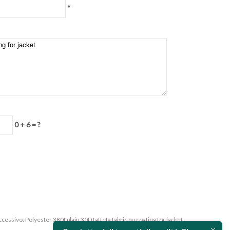
*
0 + 6 = ?
ccessivo:
Polyester 380t plain 30D taffeta fabric pu coating for jacket