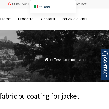
008615051486055
order@china-fabrics.net


Italiano
English
Home
Prodotto
Contatti
Servizio clienti
Nederlands
Deutsch
Français
Español
Português do Brasil
»
»
Tessuto in poliestere

Русский
Türkçe
Tiếng Việt
العربية
fabric pu coating for jacket
Bahasa Indonesia
Polski