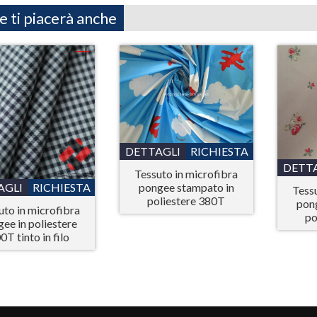
e ti piacerà anche
DETTAGLI
RICHIESTA
DETT
Tessuto in microfibra
AGLI
RICHIESTA
pongee stampato in
Tess
poliestere 380T
pon
uto in microfibra
po
ee in poliestere
0T tinto in filo