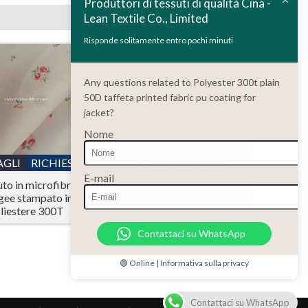
Produttori di tessuti di qualità Cina -
Lean Textile Co., Limited
Risponde solitamente entro pochi minuti
Any questions related to Polyester 300t plain
50D taffeta printed fabric pu coating for
jacket?
Nome
DETTAGLI
RICHIESTA
Tessuto jacquard in
AGLI
RICHIESTA
microfibra di poliestere
E-mail
uto in microfibra
380T
gee stampato in
liestere 300T
Contattaci su WhatsApp
🟢 Online | Informativa sulla privacy
Contattaci su WhatsApp