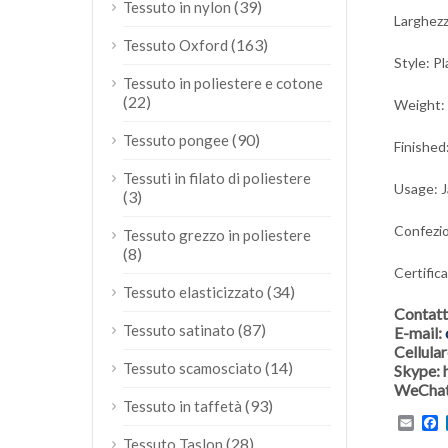
(39)
Tessuto in nylon
Larghezz
(163)
Tessuto Oxford
Style: P
Tessuto in poliestere e cotone
(22)
Weight:
(90)
Tessuto pongee
Finished
Tessuti in filato di poliestere
Usage: J
(3)
Confezio
Tessuto grezzo in poliestere
(8)
Certific
(34)
Tessuto elasticizzato
Contatt
(87)
Tessuto satinato
E-mail:
Cellul
(14)
Tessuto scamosciato
Skype:
WeChat
(93)
Tessuto in taffetà
Emai
F
(28)
Tessuto Taslon