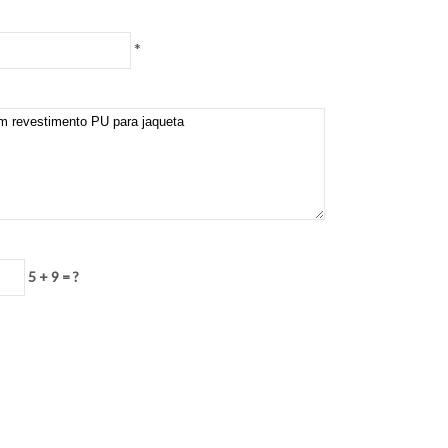
*
5 + 9 = ?