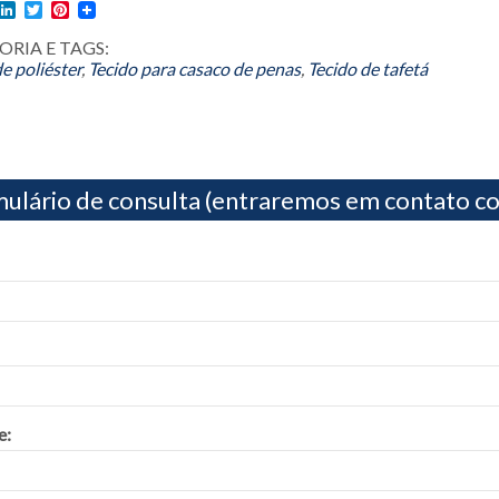
l
acebook
LinkedIn
Twitter
Pinterest
RIA E TAGS:
e poliéster
,
Tecido para casaco de penas
,
Tecido de tafetá
ulário de consulta (entraremos em contato co
e: