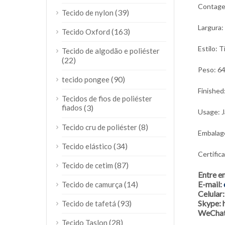
Contage
(39)
Tecido de nylon
Largura:
(163)
Tecido Oxford
Estilo: T
Tecido de algodão e poliéster
(22)
Peso: 6
(90)
tecido pongee
Finished
Tecidos de fios de poliéster
fiados
(3)
Usage: J
(8)
Tecido cru de poliéster
Embalage
(34)
Tecido elástico
Certific
(87)
Tecido de cetim
Entre e
E-mail:
(14)
Tecido de camurça
Celula
Skype:
(93)
Tecido de tafetá
WeChat
(28)
Tecido Taslon