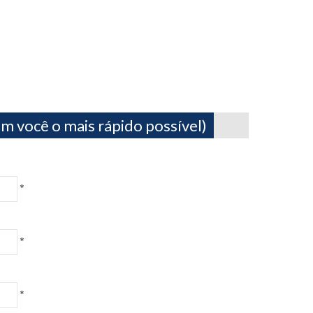
m você o mais rápido possível)
*
*
*