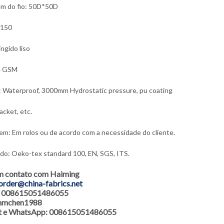
m do fio: 50D*50D
 150
ingido liso
4 GSM
: Waterproof, 3000mm Hydrostatic pressure, pu coating
acket, etc.
m: Em rolos ou de acordo com a necessidade do cliente.
ado: Oeko-tex standard 100, EN, SGS, ITS.
m contato com Haiming
order@china-fabrics.net
r: 008615051486055
 hmchen1988
 e WhatsApp: 008615051486055