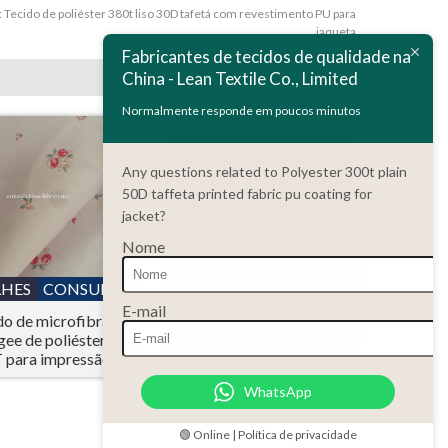
:
Tecido de poliéster 380t liso 30D tafetá com revestimento PU para
jaqueta
Fabricantes de tecidos de qualidade na
China - Lean Textile Co., Limited
Normalmente responde em poucos minutos
Any questions related to Polyester 300t plain
50D taffeta printed fabric pu coating for
jacket?
Nome
DETALHES
CONSULTA
Tecido jacquard de
LHES
CONSULTA
microfibra pongee de
E-mail
do de microfibra
poliéster 380T
ee de poliéster
 para impressão
WhatsApp
🟢 Online | Política de privacidade