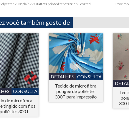
Polyester 230t plain 66D taffeta printed tent fabric pu coated
Próximo
ez você também goste de
DETALHES
CONSULTA
DETA
Tecido de microfibra
LHES
CONSULTA
pongee de poliéster
Teci
380T para impressão
pong
do de microfibra
300T
e tingido com fios
 poliéster 300T