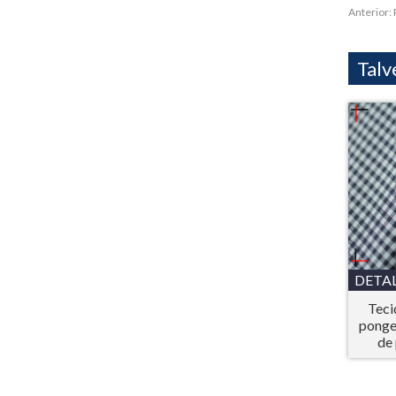
Anterior:
Talv
DETA
Teci
ponge
de