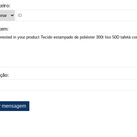
eiro:
em:
ação: