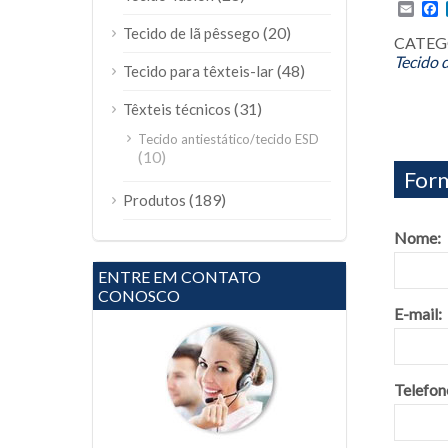
Emai
F
(20)
Tecido de lã pêssego
CATEGO
Tecido d
(48)
Tecido para têxteis-lar
(31)
Têxteis técnicos
Tecido antiestático/tecido ESD
(10)
Form
(189)
Produtos
Nome:
ENTRE EM CONTATO
CONOSCO
E-mail:
Telefon