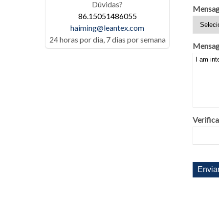
Dúvidas?
Mensag
86.15051486055
haiming@leantex.com
24 horas por dia, 7 dias por semana
Mensag
Verific