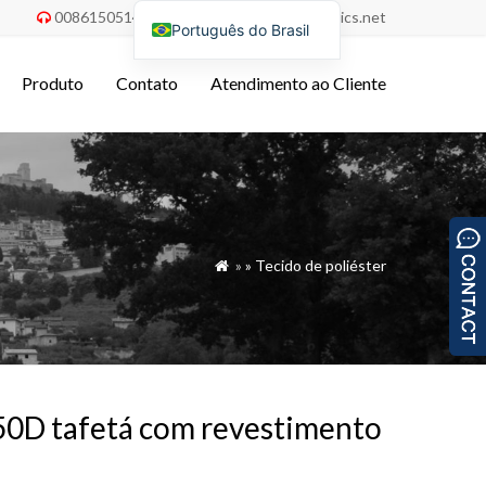
008615051486055
order@china-fabrics.net


Português do Brasil
English
Produto
Contato
Atendimento ao Cliente
Nederlands
Deutsch
Français
Italiano
Español
»
»
Tecido de poliéster

Русский
Türkçe
Tiếng Việt
العربية
 50D tafetá com revestimento
Bahasa Indonesia
Polski