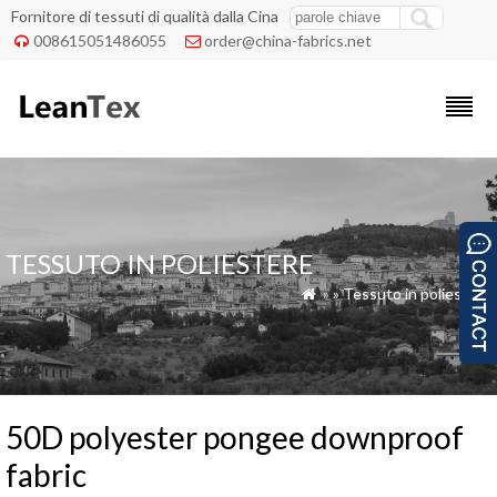
Fornitore di tessuti di qualità dalla Cina
008615051486055
order@china-fabrics.net


TESSUTO IN POLIESTERE
»
»
Tessuto in poliestere

50D polyester pongee downproof
fabric