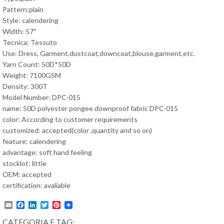
Pattern:plain
Style: calendering
Width: 57″
Tecnica: Tessuto
Use: Dress, Garment,dustcoat,downcoat,blouse,garment,etc.
Yarn Count: 50D*50D
Weight: 7100GSM
Density: 300T
Model Number: DPC-015
name: 50D polyester pongee downproof fabric DPC-015
color: According to customer requirements
customized: accepted(color ,quantity and so on)
feature: calendering
advantage: soft hand feeling
stocklot: little
OEM: accepted
certification: avaliable
Email
Facebook
LinkedIn
Twitter
Pinterest
CATEGORIA E TAG: