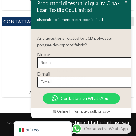
Produttori di tessuti di qualità Cina -
Lean Textile Co., Limited
Polski
Bahasa Indonesia
Risponde solitamente entro pochi minuti
CONTATTACI
العربية
Any questions related to 50D polyester
Tiếng Việt
pongee downproof fabric?
Türkçe
Nome
Русский
Português do Brasil
Domande?
E-mail
86.15051486055
Español
haiming@leantex.com
Français
24 ore al giorno, 7 giorni alla settimana
Contattaci su WhatsApp
Deutsch
Nederlands
🟢 Online | Informativa sulla privacy
English
Copyright © 2017 Lean Textile Co., Limited Tutti i diritti riservati
Contattaci su WhatsApp
Italiano
Home
Prodotto
Contatti
Servizio clienti