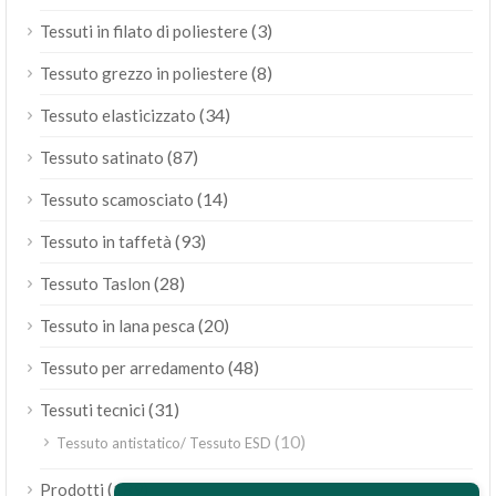
(3)
Tessuti in filato di poliestere
(8)
Tessuto grezzo in poliestere
(34)
Tessuto elasticizzato
(87)
Tessuto satinato
(14)
Tessuto scamosciato
(93)
Tessuto in taffetà
(28)
Tessuto Taslon
(20)
Tessuto in lana pesca
(48)
Tessuto per arredamento
(31)
Tessuti tecnici
(10)
Tessuto antistatico/ Tessuto ESD
ไทย
(189)
Prodotti
Bahasa Melayu