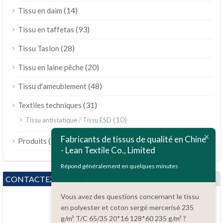
(14)
Tissu en daim
(93)
Tissu en taffetas
(28)
Tissu Taslon
(20)
Tissu en laine pêche
(48)
Tissu d'ameublement
(31)
Textiles techniques
(10)
Tissu antistatique / Tissu ESD
ไทย
Fabricants de tissus de qualité en Chine
(189)
Produits
Bahasa Melayu
- Lean Textile Co., Limited
Polski
Répond généralement en quelques minutes
Bahasa Indonesia
CONTACTEZ-NOUS
العربية
Vous avez des questions concernant le tissu
en polyester et coton sergé mercerisé 235
Tiếng Việt
g/m² T/C 65/35 20*16 128*60 235 g/m² ?