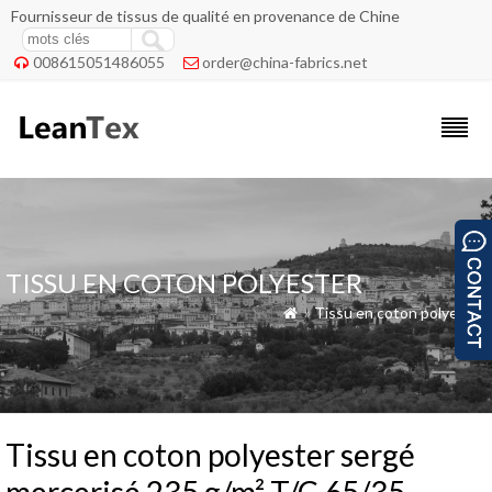
Fournisseur de tissus de qualité en provenance de Chine
008615051486055
order@china-fabrics.net


TISSU EN COTON POLYESTER
»
Tissu en coton polyester

Tissu en coton polyester sergé