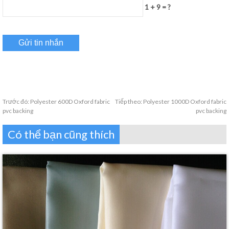
1 + 9 = ?
Trước đó:
Polyester 600D Oxford fabric
Tiếp theo:
Polyester 1000D Oxford fabric
pvc backing
pvc backing
Có thể bạn cũng thích