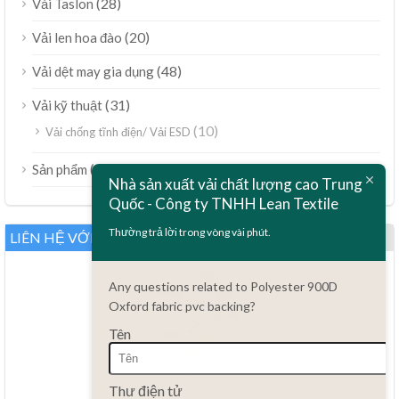
(28)
Vải Taslon
(20)
Vải len hoa đào
(48)
Vải dệt may gia dụng
(31)
Vải kỹ thuật
(10)
Vải chống tĩnh điện/ Vải ESD
ไทย
(189)
Sản phẩm
Nhà sản xuất vải chất lượng cao Trung
Bahasa Melayu
Quốc - Công ty TNHH Lean Textile
Polski
Thường trả lời trong vòng vài phút.
LIÊN HỆ VỚI CHÚNG TÔI
Bahasa Indonesia
العربية
Any questions related to Polyester 900D
Oxford fabric pvc backing?
Türkçe
Tên
Русский
Português do Brasil
Có câu hỏi nào không?
Thư điện tử