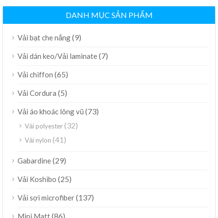
DANH MỤC SẢN PHẨM
(9)
Vải bạt che nắng
(7)
Vải dán keo/Vải laminate
(65)
Vải chiffon
(5)
Vải Cordura
(73)
Vải áo khoác lông vũ
(32)
Vải polyester
(41)
Vải nylon
(29)
Gabardine
(25)
Vải Koshibo
(137)
Vải sợi microfiber
(86)
Mini Matt