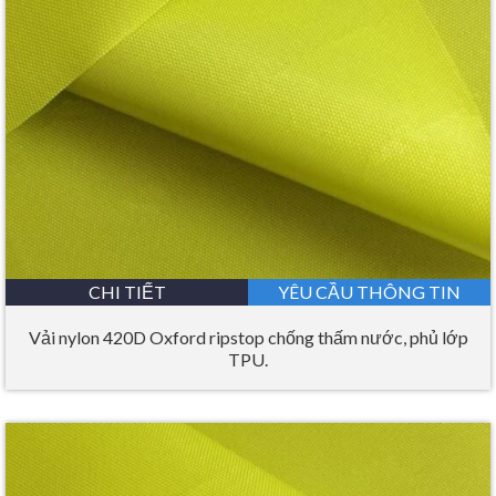
CHI TIẾT
YÊU CẦU THÔNG TIN
Vải nylon 420D Oxford ripstop chống thấm nước, phủ lớp
TPU.