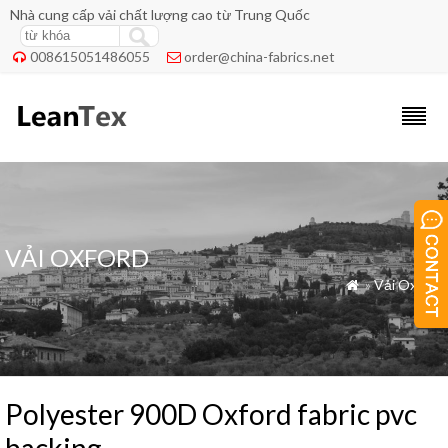
Nhà cung cấp vải chất lượng cao từ Trung Quốc
008615051486055
order@china-fabrics.net


VẢI OXFORD
»
Vải Oxford

Polyester 900D Oxford fabric pvc