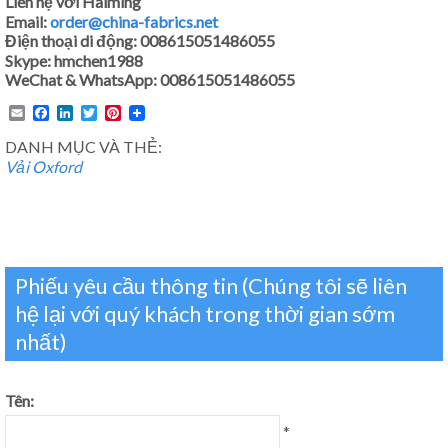
Liên hệ với Haiming
Email:
order@china-fabrics.net
Điện thoại di động: 008615051486055
Skype: hmchen1988
WeChat & WhatsApp: 008615051486055
Email
Facebook
LinkedIn
Twitter
Pinterest
DANH MỤC VÀ THẺ:
Vải Oxford
Phiếu yêu cầu thông tin (Chúng tôi sẽ liên
hệ lại với quý khách trong thời gian sớm
nhất)
Tên:
*