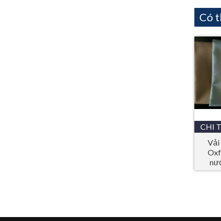
Có t
CHI 
Vải
Oxf
nư