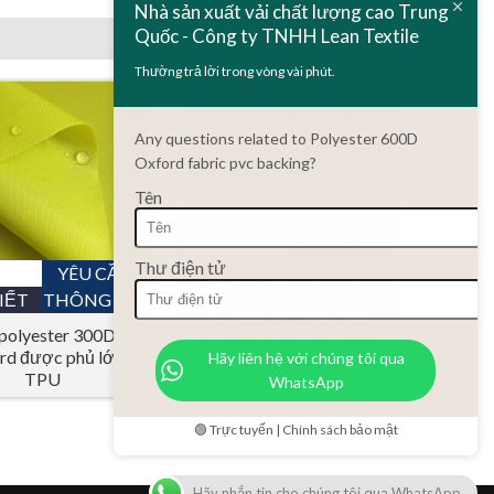
Nhà sản xuất vải chất lượng cao Trung
Quốc - Công ty TNHH Lean Textile
Thường trả lời trong vòng vài phút.
Any questions related to Polyester 600D
Oxford fabric pvc backing?
Tên
YÊU CẦU
Thư điện tử
YÊU CẦU
CHI TIẾT
THÔNG TIN
IẾT
THÔNG TIN
Vải polyester 200D
 polyester 300D
Oxford có lớp phủ TPU
rd được phủ lớp
Hãy liên hệ với chúng tôi qua
TPU
WhatsApp
🟢 Trực tuyến | Chính sách bảo mật
Hãy nhắn tin cho chúng tôi qua WhatsApp.