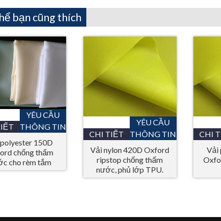
hể bạn cũng thích
YÊU CẦU
YÊU CẦU
TIẾT
THÔNG TIN
CHI TIẾT
THÔNG TIN
CHI T
 polyester 150D
Vải nylon 420D Oxford
Vải
ord chống thấm
ripstop chống thấm
Oxfo
ớc cho rèm tắm
nước, phủ lớp TPU.