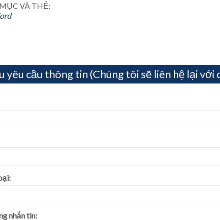
MỤC VÀ THẺ:
ord
u yêu cầu thông tin (Chúng tôi sẽ liên hệ lại vớ
oại:
g nhắn tin: