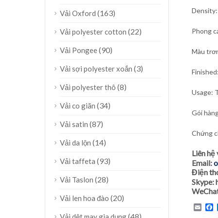
Density
(163)
Vải Oxford
(22)
Phong c
Vải polyester cotton
(90)
Vải Pongee
Màu trơ
(3)
Vải sợi polyester xoắn
Finished
(8)
Vải polyester thô
Usage: T
(34)
Vải co giãn
Gói hàng
(87)
Vải satin
Chứng ch
(14)
Vải da lộn
Liên hệ
(93)
Vải taffeta
Email:
o
Điện th
(28)
Vải Taslon
Skype:
WeChat
(20)
Vải len hoa đào
Emai
F
(48)
Vải dệt may gia dụng