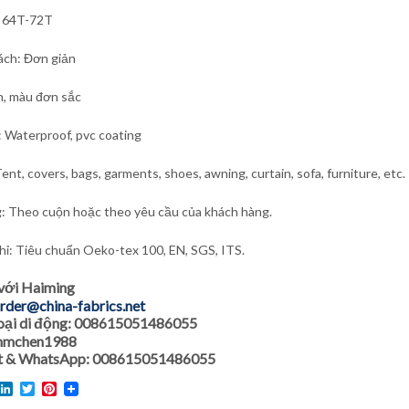
: 64T-72T
ách: Đơn giản
n, màu đơn sắc
: Waterproof, pvc coating
ent, covers, bags, garments, shoes, awning, curtain, sofa, furniture, etc.
: Theo cuộn hoặc theo yêu cầu của khách hàng.
ỉ: Tiêu chuẩn Oeko-tex 100, EN, SGS, ITS.
 với Haiming
rder@china-fabrics.net
oại di động: 008615051486055
 hmchen1988
 & WhatsApp: 008615051486055
l
acebook
LinkedIn
Twitter
Pinterest