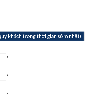
i quý khách trong thời gian sớm nhất)
*
*
*