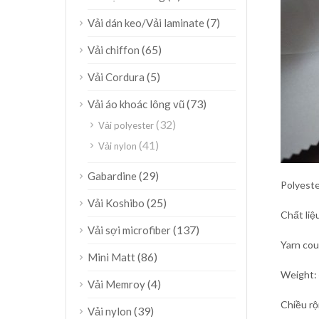
(7)
Vải dán keo/Vải laminate
(65)
Vải chiffon
(5)
Vải Cordura
(73)
Vải áo khoác lông vũ
(32)
Vải polyester
(41)
Vải nylon
(29)
Gabardine
Polyeste
(25)
Vải Koshibo
Chất liệ
(137)
Vải sợi microfiber
Yarn co
(86)
Mini Matt
Weight:
(4)
Vải Memroy
Chiều rộ
(39)
Vải nylon