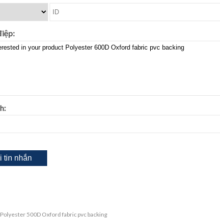
iệp:
h:
Polyester 500D Oxford fabric pvc backing