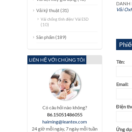
DANH 
Vải Oxf
(31)
Vải kỹ thuật
Vải chống tĩnh điện/ Vải ESD
(10)
(189)
Sản phẩm
Phiế
LIÊN HỆ VỚI CHÚNG TÔI
Tên:
Email:
Điện th
Có câu hỏi nào không?
86.15051486055
haiming@leantex.com
24 giờ mỗi ngày, 7 ngày mỗi tuần
Ứng dụn