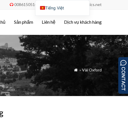
008615051486055
order@china-fabrics.net


Tiếng Việt
English
chủ
Sản phẩm
Liên hệ
Dịch vụ khách hàng
Nederlands
Deutsch
Français
Italiano
Español
»
Vải Oxford

Português do Brasil
Русский
Türkçe
العربية
g
Bahasa Indonesia
Polski