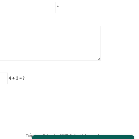
*
4 + 3 = ?
Tiếp theo:
Polyester 900D Oxford fabric pvc backing