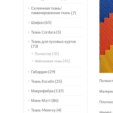
Склеенная ткань/
ламинированная ткань
(7)
(65)
Шифон
(5)
Ткань Cordura
Ткань для пуховых курток
(73)
(32)
Полиэстер
(41)
Нейлоновая ткань
(29)
Габардин
Полиэст
(25)
Ткань Косибо
(137)
Микрофибра
Материа
(86)
Мини-Мэтт
Плотнос
(4)
Ткань Memroy
Weight: