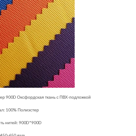
ер 900D Оксфордская ткань с ПВХ-подложкой
л: 100% Полиэстер
ть нитей: 900D*900D
 450-650 gsm