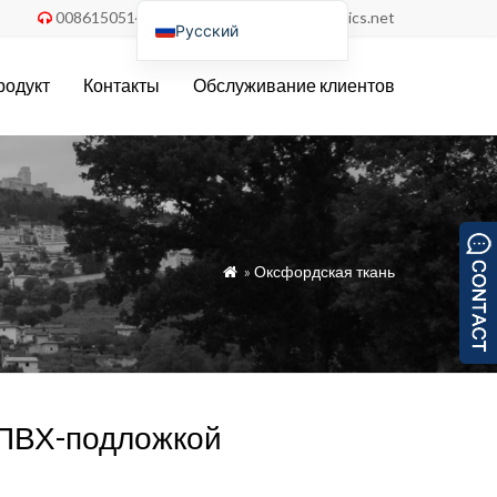
008615051486055
order@china-fabrics.net


Русский
English
родукт
Контакты
Обслуживание клиентов
Nederlands
Deutsch
Français
Italiano
Español
»
Оксфордская ткань

Português do Brasil
Türkçe
Tiếng Việt
العربية
 ПВХ-подложкой
Bahasa Indonesia
Polski