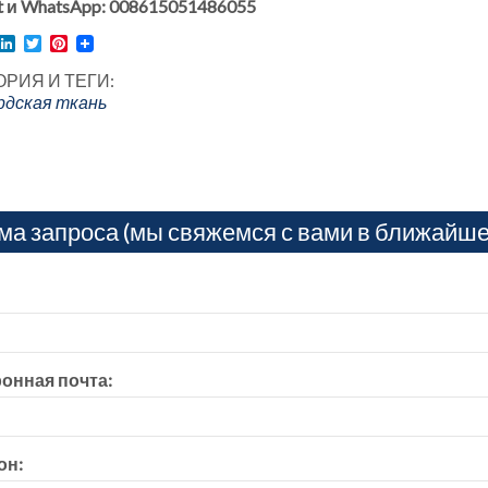
 и WhatsApp: 008615051486055
l
acebook
LinkedIn
Twitter
Pinterest
ОРИЯ И ТЕГИ:
дская ткань
ма запроса (мы свяжемся с вами в ближайше
онная почта:
он: