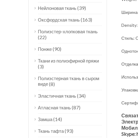
(39)
Нейлоновая ткань
Ширина:
(163)
Оксфордская ткань
Density
Полиэстер-хлопковая ткань
(22)
Стиль: 
(90)
Понже
Однотон
Ткани из полиэфирной пряжи
Отделка
(3)
Использо
Полиэстерная ткань в сыром
виде
(8)
Упаковк
(34)
Эластичная ткань
Сертифик
(87)
Атласная ткань
Связат
(14)
Замша
Электр
Мобил
(93)
Ткань тафта
Skype: