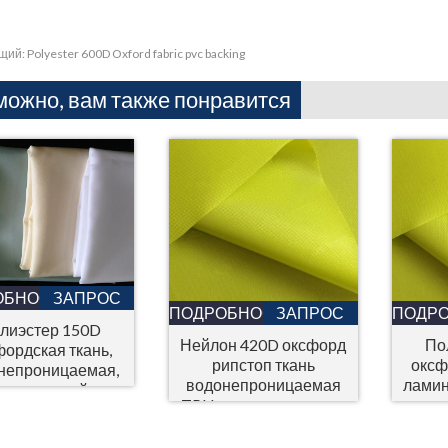
щий:
Polyester 600D Oxford fabric pvc backing
можно, вам также понравится
ОБНОСТИ
ЗАПРОС
ПОДРОБНОСТИ
ЗАПРОС
ПОДР
лиэстер 150D
Нейлон 420D оксфорд
По
фордская ткань,
рипстоп ткань
оксф
непроницаемая,
водонепроницаемая
лами
для душевой
TPU ламинированная
занавески