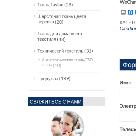
WeChat
(28)
Ткань Taslon
Emai
F
Шерстяная ткань цвета
персика
(20)
КАТЕГ
Оксфор
Ткань для домашнего
текстиля
(48)
(31)
Технический текстиль
Антистатическая ткань/ESD-
Фор
ткань
(10)
(189)
Продукты
Имя:
СВЯЖИТЕСЬ С НАМИ
Электр
Телеф