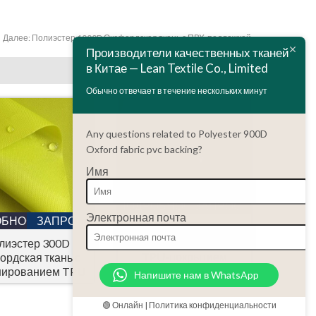
Далее:
Полиэстер 1000D Оксфордская ткань с ПВХ-подложкой
Производители качественных тканей
в Китае — Lean Textile Co., Limited
Обычно отвечает в течение нескольких минут
Any questions related to Polyester 900D
Oxford fabric pvc backing?
Имя
ПОДРОБНОСТИ
ЗАПРОС
Электронная почта
ОБНОСТИ
ЗАПРОС
Полиэстер 200D
оксфордская ткань с
лиэстер 300D
TPU-покрытием
ордская ткань с
нированием TPU
Напишите нам в WhatsApp
🟢 Онлайн | Политика конфиденциальности