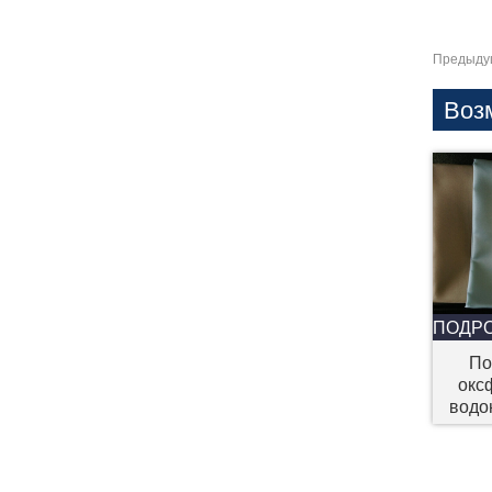
Предыду
Воз
ПОДР
По
окс
водо