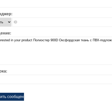
нджер:
ение:
рка: