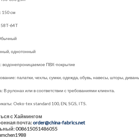
 150 см
: 58T-64T
Обычный
ный, однотонный
: водонепроницаемое ПВХ-покрытие
вание: палатки, чехлы, сумки, одежда, обувь, навесы, шторы, диваны,
а: В рулонах или в соответствии с требованиями клиента.
аты: Oeko-tex standard 100, EN, SGS, ITS.
ься с Хаймингом
онная почта:
order@china-fabrics.net
ьный: 008615051486055
 hmchen1988