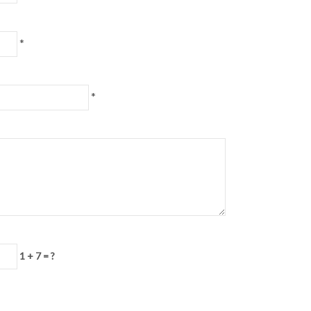
*
*
1 + 7 = ?