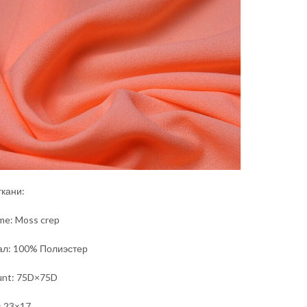
ткани:
me: Moss crep
л: 100% Полиэстер
unt: 75D×75D
: 23×17