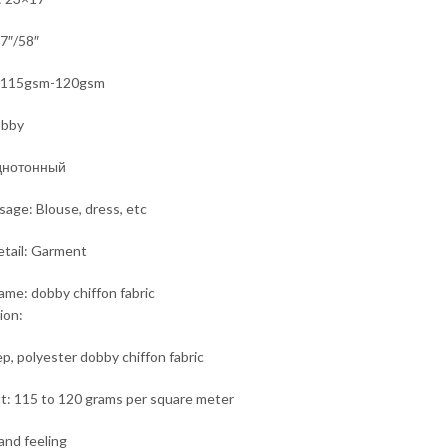
7″/58″
 115gsm-120gsm
obby
днотонный
sage: Blouse, dress, etc
tail: Garment
me: dobby chiffon fabric
ion:
p, polyester dobby chiffon fabric
t: 115 to 120 grams per square meter
hand feeling