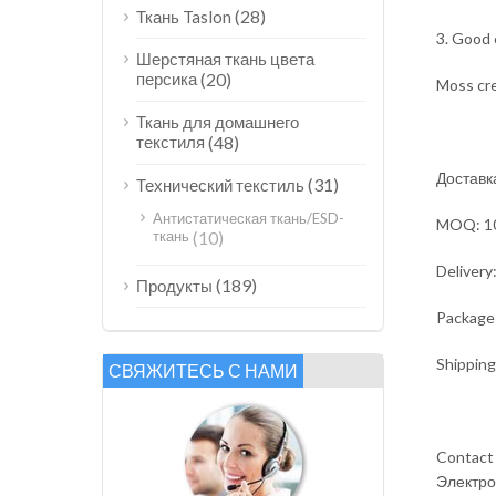
(28)
Ткань Taslon
3. Good 
Шерстяная ткань цвета
персика
(20)
Moss cre
Ткань для домашнего
текстиля
(48)
Доставка
(31)
Технический текстиль
Антистатическая ткань/ESD-
MOQ: 10
ткань
(10)
Delivery
(189)
Продукты
Package:
Shipping
СВЯЖИТЕСЬ С НАМИ
Contact
Электро