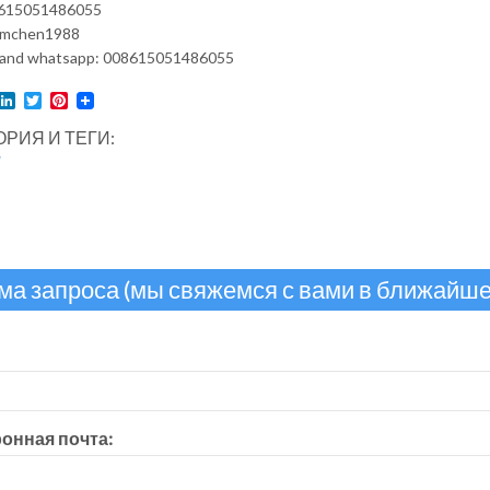
615051486055
hmchen1988
and whatsapp: 008615051486055
l
acebook
LinkedIn
Twitter
Pinterest
ОРИЯ И ТЕГИ:
н
ма запроса (мы свяжемся с вами в ближайше
онная почта: