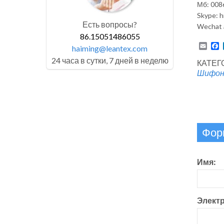
Мб: 008
Skype: 
Есть вопросы?
Wechat 
86.15051486055
Emai
F
haiming@leantex.com
24 часа в сутки, 7 дней в неделю
КАТЕГ
Шифо
Фор
Имя:
Электр