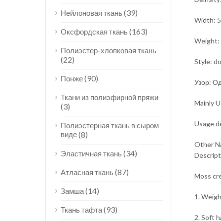
(39)
Нейлоновая ткань
Width: 5
(163)
Оксфордская ткань
Weight:
Полиэстер-хлопковая ткань
(22)
Style: d
(90)
Понже
Узор: О
Ткани из полиэфирной пряжи
Mainly U
(3)
Usage de
Полиэстерная ткань в сыром
виде
(8)
Other Na
(34)
Эластичная ткань
Descript
(87)
Атласная ткань
Moss cre
(14)
Замша
1. Weigh
(93)
Ткань тафта
2. Soft 