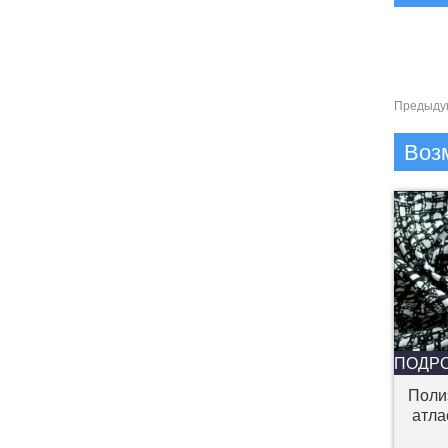
Предыду
Воз
ПОДР
Поли
атла