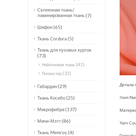
Склеенная ткань/
ламинированная ткань
(7)
(65)
Шифон
(5)
Ткань Cordura
Ткань для пуховых курток
(73)
(41)
Нейлоновая ткань
(32)
Полиэстер
Детали 
(29)
Габардин
Item Na
(25)
Ткань Косибо
(137)
Микрофибра
Материа
(86)
Мини-Мэтт
Yarn Co
(4)
Ткань Memroy
Deinsity