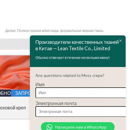
Далее:
Полиэстерная абая нида, формальная черная ткань
Производители качественных тканей
в Китае — Lean Textile Co., Limited
Обычно отвечает в течение нескольких минут
Any questions related to Moss crepe?
Имя
ОБНОСТИ
ЗАПРОС
ПОДРОБНОСТИ
ЗАПРОС
Электронная почта
оховой креп
Печать на шифоновой
ткани
Напишите нам в WhatsApp