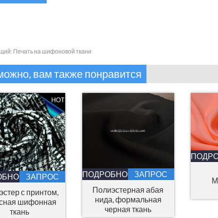
щий:
Печать на шифоновой ткани
можно, вам также понравится
ПОДР
ПОДРОБНОСТИ
ЗАПРОС
ОБНОСТИ
ЗАПРОС
М
Полиэстерная абая
эстер с принтом,
нида, формальная
сная шифонная
черная ткань
ткань