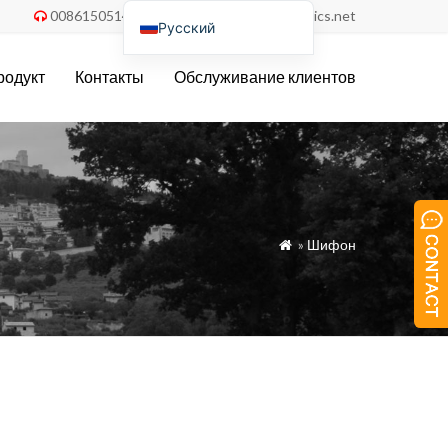
008615051486055
order@china-fabrics.net


Русский
English
родукт
Контакты
Обслуживание клиентов
Nederlands
Deutsch
Français
Italiano
Español
»
Шифон

Português do Brasil
Türkçe
Tiếng Việt
العربية
Bahasa Indonesia
Polski