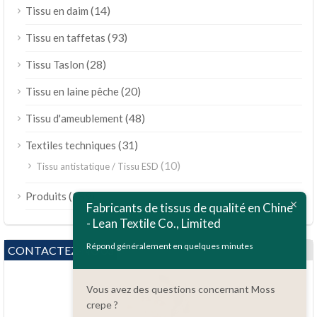
(14)
Tissu en daim
(93)
Tissu en taffetas
(28)
Tissu Taslon
(20)
Tissu en laine pêche
(48)
Tissu d'ameublement
(31)
Textiles techniques
(10)
Tissu antistatique / Tissu ESD
ไทย
(189)
Produits
Bahasa Melayu
Fabricants de tissus de qualité en Chine
- Lean Textile Co., Limited
Polski
Bahasa Indonesia
Répond généralement en quelques minutes
CONTACTEZ-NOUS
العربية
Vous avez des questions concernant Moss
Tiếng Việt
crepe ?
Türkçe