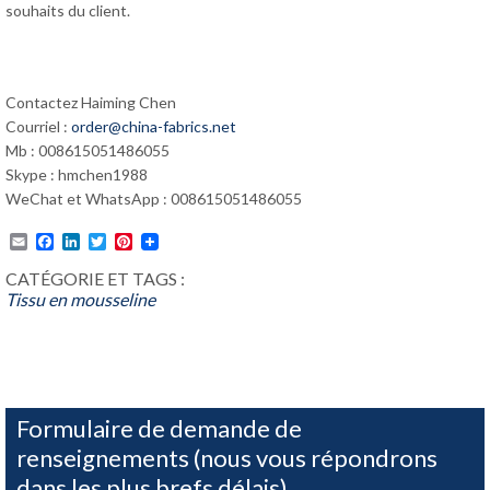
souhaits du client.
Contactez Haiming Chen
Courriel :
order@china-fabrics.net
Mb : 008615051486055
Skype : hmchen1988
WeChat et WhatsApp : 008615051486055
Email
Facebook
LinkedIn
Twitter
Pinterest
CATÉGORIE ET TAGS :
Tissu en mousseline
Formulaire de demande de
renseignements (nous vous répondrons
dans les plus brefs délais)