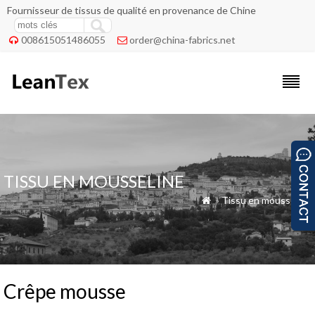
Fournisseur de tissus de qualité en provenance de Chine
008615051486055
order@china-fabrics.net


TISSU EN MOUSSELINE
»
Tissu en mousseline

Crêpe mousse