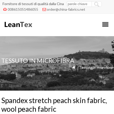
Fornitore di tessuti di qualità dalla Cina
008615051486055
order@china-fabrics.net


TESSUTO IN MICROFIBRA
»
Tessuto in microfibra

Spandex stretch peach skin fabric,
wool peach fabric