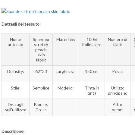
Dettagli del tessuto:
Nome
Spandex
Materiale:
100%
Numero di
articolo:
stretch
Poliestere
filati:
peach
skin
fabric
Deinsity:
62*33
Larghezza:
150 cm
Peso:
Stile:
Semplice
Modello:
Tinta in
Utilizzo
tinta
principale:
Dettagli
Blouse,
Altro
sull'utilizzo:
Dress
nome:
Descrizione
: