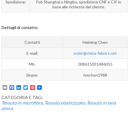
Spedizione:
Fob Shanghai o Ningbo, spedizione CNF e CIF in
base alle richieste del cliente.
Dettagli di contatto:
Contatti
Haiming Chen
E-mail:
order@china-fabrics.net
Mb:
008615051486055
Skype:
hmchen1988
Email
Facebook
LinkedIn
Twitter
Pinterest
CATEGORIA E TAG:
Tessuto in microfibra
,
Tessuto elasticizzato
,
Tessuto in lana
pesca