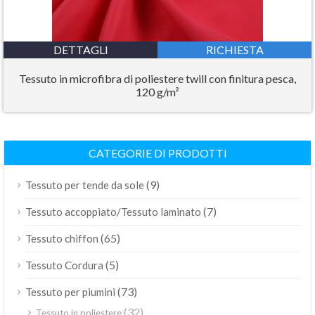
DETTAGLI
RICHIESTA
Tessuto in microfibra di poliestere twill con finitura pesca,
120 g/m²
CATEGORIE DI PRODOTTI
(9)
Tessuto per tende da sole
(7)
Tessuto accoppiato/Tessuto laminato
(65)
Tessuto chiffon
(5)
Tessuto Cordura
(73)
Tessuto per piumini
(32)
Tessuto in poliestere