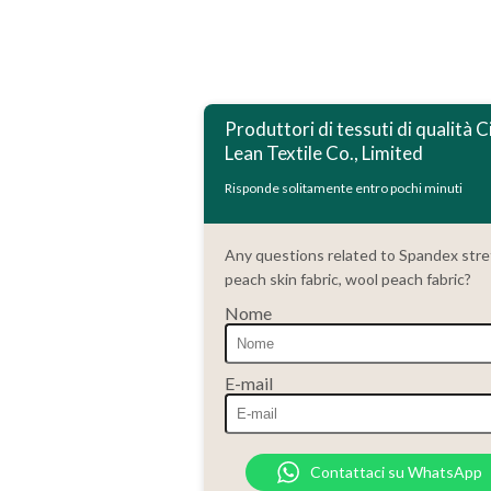
ไทย
Bahasa Melayu
Produttori di tessuti di qualità C
Lean Textile Co., Limited
Polski
Bahasa Indonesia
Risponde solitamente entro pochi minuti
العربية
Any questions related to Spandex str
Tiếng Việt
peach skin fabric, wool peach fabric?
Türkçe
Nome
Русский
Português do Brasil
E-mail
Español
Français
Contattaci su WhatsApp
Deutsch