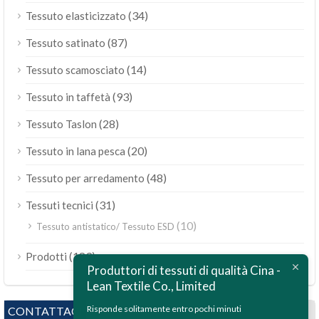
(34)
Tessuto elasticizzato
(87)
Tessuto satinato
(14)
Tessuto scamosciato
(93)
Tessuto in taffetà
(28)
Tessuto Taslon
(20)
Tessuto in lana pesca
(48)
Tessuto per arredamento
(31)
Tessuti tecnici
(10)
Tessuto antistatico/ Tessuto ESD
ไทย
(189)
Prodotti
Bahasa Melayu
Produttori di tessuti di qualità Cina -
Lean Textile Co., Limited
Polski
Bahasa Indonesia
Risponde solitamente entro pochi minuti
CONTATTACI