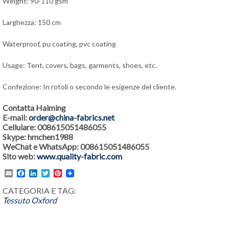
Weight: 90-110 gsm
Larghezza: 150 cm
Waterproof, pu coating, pvc coating
Usage: Tent, covers, bags, garments, shoes, etc.
Confezione: In rotoli o secondo le esigenze del cliente.
Contatta Haiming
E-mail:
order@china-fabrics.net
Cellulare: 008615051486055
Skype: hmchen1988
WeChat e WhatsApp: 008615051486055
Sito web:
www.quality-fabric.com
Email
Facebook
LinkedIn
Twitter
Pinterest
CATEGORIA E TAG:
Tessuto Oxford