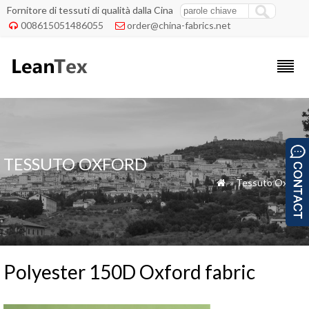
Fornitore di tessuti di qualità dalla Cina
008615051486055
order@china-fabrics.net


TESSUTO OXFORD
»
Tessuto Oxford

Polyester 150D Oxford fabric