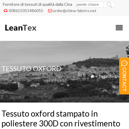
Fornitore di tessuti di qualità dalla Cina
008615051486055
order@china-fabrics.net


TESSUTO OXFORD
»
Tessuto Oxford

Tessuto oxford stampato in
poliestere 300D con rivestimento