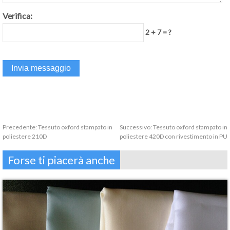
Verifica:
2 + 7 = ?
Precedente:
Tessuto oxford stampato in
Successivo:
Tessuto oxford stampato in
poliestere 210D
poliestere 420D con rivestimento in PU
Forse ti piacerà anche