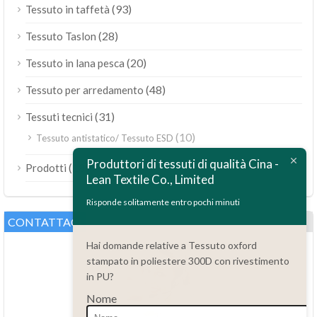
(93)
Tessuto in taffetà
(28)
Tessuto Taslon
(20)
Tessuto in lana pesca
(48)
Tessuto per arredamento
(31)
Tessuti tecnici
(10)
Tessuto antistatico/ Tessuto ESD
ไทย
Produttori di tessuti di qualità Cina -
(189)
Prodotti
Bahasa Melayu
Lean Textile Co., Limited
Polski
Risponde solitamente entro pochi minuti
Bahasa Indonesia
CONTATTACI
العربية
Hai domande relative a Tessuto oxford
stampato in poliestere 300D con rivestimento
Tiếng Việt
in PU?
Türkçe
Nome
Русский