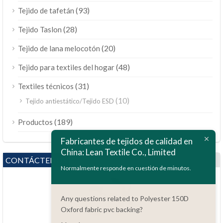
(93)
Tejido de tafetán
(28)
Tejido Taslon
(20)
Tejido de lana melocotón
(48)
Tejido para textiles del hogar
(31)
Textiles técnicos
(10)
Tejido antiestático/Tejido ESD
ไทย
(189)
Productos
Bahasa Melayu
Fabricantes de tejidos de calidad en
China: Lean Textile Co., Limited
Polski
CONTÁCTENOS
Bahasa Indonesia
Normalmente responde en cuestión de minutos.
العربية
Any questions related to Polyester 150D
Tiếng Việt
Oxford fabric pvc backing?
Türkçe