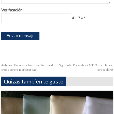
Verificación:
4 + 7 = ?
Anterior:
Polyester two tone Jacquard
Siguiente:
Polyester 210D Oxford fabric
cross oxford fabric for bag
pvc backing
Quizás también te guste