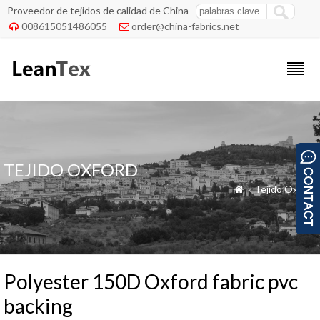
Proveedor de tejidos de calidad de China
008615051486055
order@china-fabrics.net


TEJIDO OXFORD
»
Tejido Oxford

Polyester 150D Oxford fabric pvc
backing