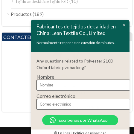
(10)
Tejido antiestático/Tejido ESD
ไทย
(189)
Productos
Bahasa Melayu
Fabricantes de tejidos de calidad en
China: Lean Textile Co., Limited
Polski
CONTÁCTENOS
Bahasa Indonesia
Normalmente responde en cuestión de minutos.
العربية
Any questions related to Polyester 210D
Tiếng Việt
Oxford fabric pvc backing?
Türkçe
Nombre
Русский
¿Preguntas?
Português do Brasil
86.15051486055
Correo electrónico
haiming@leantex.com
Italiano
24 horas al día, 7 días a la semana.
Français
Escríbenos por WhatsApp
Deutsch
Nederlands
🟢 En línea | Política de privacidad