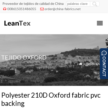
Proveedor de tejidos de calidad de China
008615051486055
order@china-fabrics.net


TEJIDO OXFORD
»
Tejido Oxford

Polyester 210D Oxford fabric pvc
backing