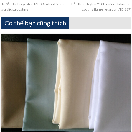
Trước đó:
Polyester 1680D oxford fabric
Tiếp theo:
Nylon 210D oxford fabric pu
acrylic pa coating
coating flame retardant TB 117
Có thể bạn cũng thích