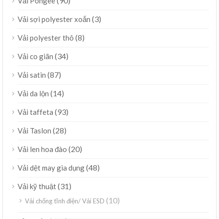
(90)
Vải Pongee
(3)
Vải sợi polyester xoắn
(8)
Vải polyester thô
(34)
Vải co giãn
(87)
Vải satin
(14)
Vải da lộn
(93)
Vải taffeta
(28)
Vải Taslon
(20)
Vải len hoa đào
(48)
Vải dệt may gia dụng
(31)
Vải kỹ thuật
(10)
Vải chống tĩnh điện/ Vải ESD