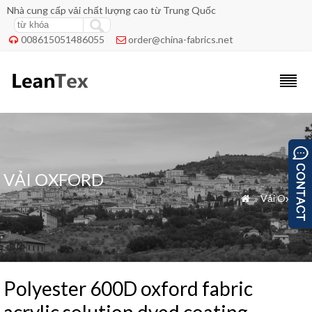
Nhà cung cấp vải chất lượng cao từ Trung Quốc
008615051486055
order@china-fabrics.net


VẢI OXFORD
»
Vải Oxford

Polyester 600D oxford fabric