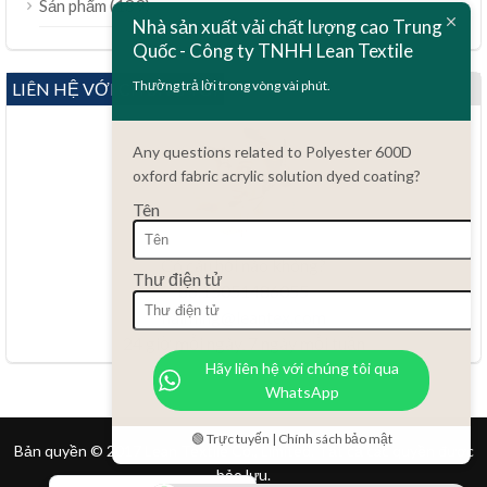
ไทย
(189)
Sản phẩm
Nhà sản xuất vải chất lượng cao Trung
Bahasa Melayu
Quốc - Công ty TNHH Lean Textile
Polski
Thường trả lời trong vòng vài phút.
LIÊN HỆ VỚI CHÚNG TÔI
Bahasa Indonesia
العربية
Any questions related to Polyester 600D
oxford fabric acrylic solution dyed coating?
Türkçe
Tên
Русский
Português do Brasil
Có câu hỏi nào không?
Thư điện tử
Español
86.15051486055
haiming@leantex.com
Italiano
24 giờ mỗi ngày, 7 ngày mỗi tuần
Français
Hãy liên hệ với chúng tôi qua
WhatsApp
Deutsch
Nederlands
🟢 Trực tuyến | Chính sách bảo mật
Bản quyền © 2017 Lean Textile Co., Limited. Tất cả các quyền được
English
bảo lưu.