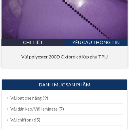
CHI TIẾT
YÊU CẦU THÔNG TIN
Vải polyester 200D Oxford có lớp phủ TPU
DANH MỤC SẢN PHẨM
(9)
Vải bạt che nắng
(7)
Vải dán keo/Vải laminate
(65)
Vải chiffon