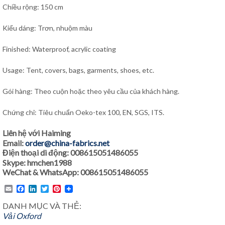
Chiều rộng: 150 cm
Kiểu dáng: Trơn, nhuộm màu
Finished: Waterproof, acrylic coating
Usage: Tent, covers, bags, garments, shoes, etc.
Gói hàng: Theo cuộn hoặc theo yêu cầu của khách hàng.
Chứng chỉ: Tiêu chuẩn Oeko-tex 100, EN, SGS, ITS.
Liên hệ với Haiming
Email:
order@china-fabrics.net
Điện thoại di động: 008615051486055
Skype: hmchen1988
WeChat & WhatsApp: 008615051486055
Email
Facebook
LinkedIn
Twitter
Pinterest
DANH MỤC VÀ THẺ:
Vải Oxford