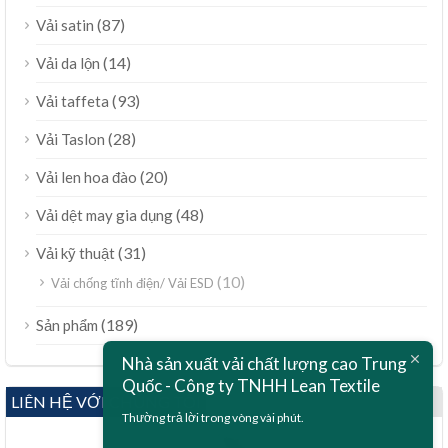
(87)
Vải satin
(14)
Vải da lộn
(93)
Vải taffeta
(28)
Vải Taslon
(20)
Vải len hoa đào
(48)
Vải dệt may gia dụng
(31)
Vải kỹ thuật
(10)
Vải chống tĩnh điện/ Vải ESD
ไทย
(189)
Sản phẩm
Bahasa Melayu
Nhà sản xuất vải chất lượng cao Trung
Quốc - Công ty TNHH Lean Textile
Polski
LIÊN HỆ VỚI CHÚNG TÔI
Bahasa Indonesia
Thường trả lời trong vòng vài phút.