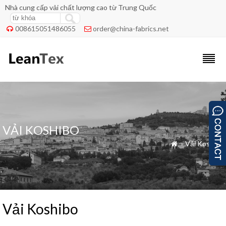
Nhà cung cấp vải chất lượng cao từ Trung Quốc
008615051486055
order@china-fabrics.net


VẢI KOSHIBO
»
Vải Koshibo

Vải Koshibo