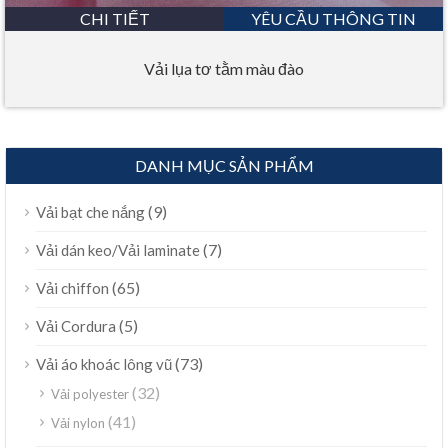
CHI TIẾT
YÊU CẦU THÔNG TIN
Vải lụa tơ tằm màu đào
DANH MỤC SẢN PHẨM
(9)
Vải bạt che nắng
(7)
Vải dán keo/Vải laminate
(65)
Vải chiffon
(5)
Vải Cordura
(73)
Vải áo khoác lông vũ
(32)
Vải polyester
(41)
Vải nylon