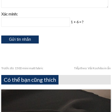
Xác minh:
1 + 6 = ?
Trước đó:
150D mini matt fabric
Tiếp theo:
Vải Koshibo in ấn
Có thể bạn cũng thích