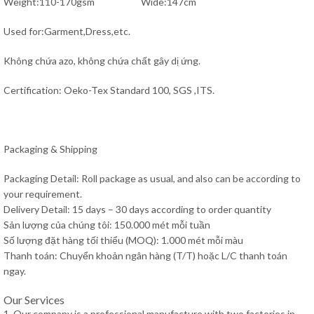
Weight:110-170gsm Wide:147cm
Used for:Garment,Dress,etc.
Không chứa azo, không chứa chất gây dị ứng.
Certification: Oeko-Tex Standard 100, SGS ,ITS.
Packaging & Shipping
Packaging Detail: Roll package as usual, and also can be according to
your requirement.
Delivery Detail: 15 days – 30 days according to order quantity
Sản lượng của chúng tôi: 150.000 mét mỗi tuần
Số lượng đặt hàng tối thiểu (MOQ): 1.000 mét mỗi màu
Thanh toán: Chuyển khoản ngân hàng (T/T) hoặc L/C thanh toán
ngay.
Our Services
1. Our company is a professional manufacture with two factories in