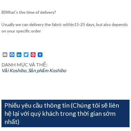
8)What’s the time of delivery?
Usually we can delivery the fabric within15-25 days, but also depends
on your specific order
Email
Facebook
LinkedIn
Twitter
Pinterest
DANH MỤC VÀ THẺ:
Vải Koshibo
,
Sản phẩm
Koshibo
Phiếu yêu cầu thông tin (Chúng tôi sẽ liên
hệ lại với quý khách trong thời gian sớm
nhất)