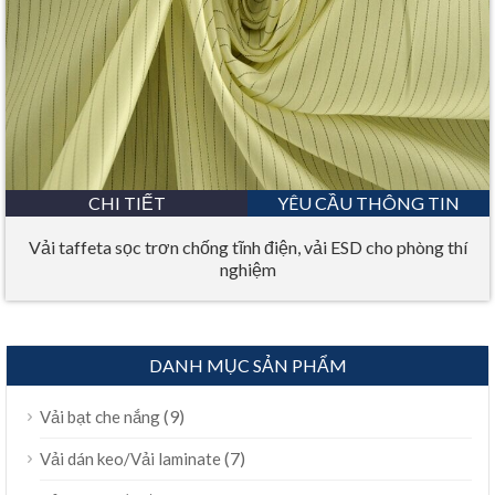
CHI TIẾT
YÊU CẦU THÔNG TIN
Vải taffeta sọc trơn chống tĩnh điện, vải ESD cho phòng thí
nghiệm
DANH MỤC SẢN PHẨM
(9)
Vải bạt che nắng
(7)
Vải dán keo/Vải laminate