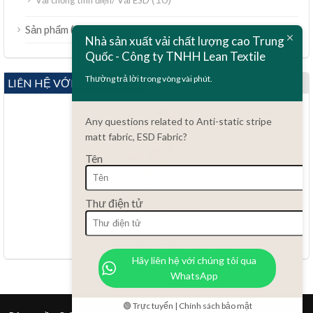
ไทย
(189)
Sản phẩm
Nhà sản xuất vải chất lượng cao Trung
Bahasa Melayu
Quốc - Công ty TNHH Lean Textile
Polski
Thường trả lời trong vòng vài phút.
LIÊN HỆ VỚI CHÚNG TÔI
Bahasa Indonesia
العربية
Any questions related to Anti-static stripe
matt fabric, ESD Fabric?
Türkçe
Tên
Русский
Português do Brasil
Có câu hỏi nào không?
Thư điện tử
Español
86.15051486055
haiming@leantex.com
Italiano
24 giờ mỗi ngày, 7 ngày mỗi tuần
Français
Hãy liên hệ với chúng tôi qua
WhatsApp
Deutsch
Nederlands
🟢 Trực tuyến | Chính sách bảo mật