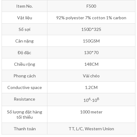
Item No.
F500
Vật liệu
92% polyester 7% cotton 1% carbon
Số sợi
150D*32S
Cân nặng
150GSM
Độ đặc
130*70
Chiều rộng
148CM
Phong cách
Vải chéo
Conductive space
1.2CM
Resistance
6
8
10
-10
Số lượng đặt hàng
1000 meter
tối thiểu
Thanh toán
TT, L/C, Western Union