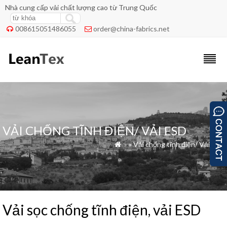
Nhà cung cấp vải chất lượng cao từ Trung Quốc
008615051486055
order@china-fabrics.net


VẢI CHỐNG TĨNH ĐIỆN/ VẢI ESD
»
»
Vải chống tĩnh điện/ Vải ESD

Vải sọc chống tĩnh điện, vải ESD