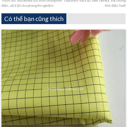
Trước đó:
Vải taffeta sọc trơn chống tĩnh
Tiếp theo:
Vải ESD Twill Taffeta, Vải chống
điện, vải ESD cho phòng thí nghiệm
tĩnh điện Twill
Có thể bạn cũng thích