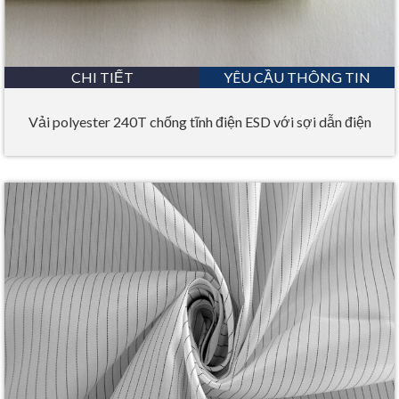
CHI TIẾT
YÊU CẦU THÔNG TIN
Vải polyester 240T chống tĩnh điện ESD với sợi dẫn điện