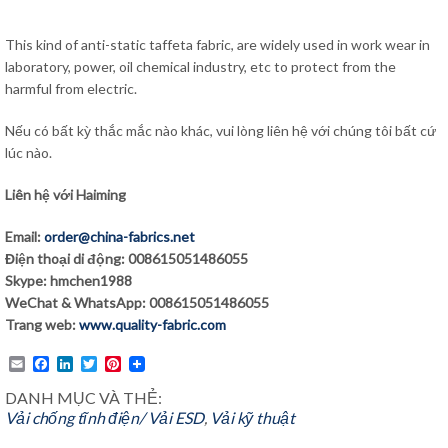
This kind of anti-static taffeta fabric, are widely used in work wear in
laboratory, power, oil chemical industry, etc to protect from the
harmful from electric.
Nếu có bất kỳ thắc mắc nào khác, vui lòng liên hệ với chúng tôi bất cứ
lúc nào.
Liên hệ với Haiming
Email:
order@china-fabrics.net
Điện thoại di động: 008615051486055
Skype: hmchen1988
WeChat & WhatsApp: 008615051486055
Trang web:
www.quality-fabric.com
Email
Facebook
LinkedIn
Twitter
Pinterest
DANH MỤC VÀ THẺ:
Vải chống tĩnh điện/ Vải ESD
,
Vải kỹ thuật