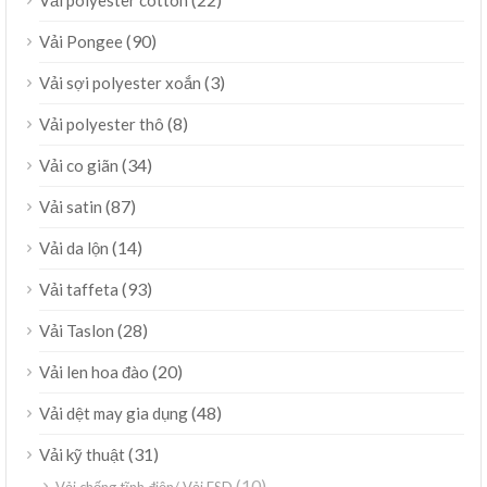
(90)
Vải Pongee
(3)
Vải sợi polyester xoắn
(8)
Vải polyester thô
(34)
Vải co giãn
(87)
Vải satin
(14)
Vải da lộn
(93)
Vải taffeta
(28)
Vải Taslon
(20)
Vải len hoa đào
(48)
Vải dệt may gia dụng
(31)
Vải kỹ thuật
(10)
Vải chống tĩnh điện/ Vải ESD