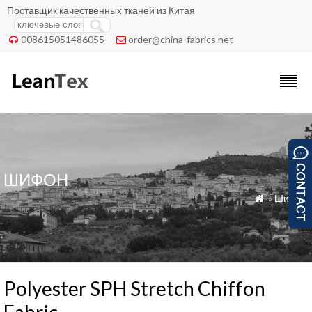
Поставщик качественных тканей из Китая
008615051486055
order@china-fabrics.net


ШИФОН
»
Шифон

Polyester SPH Stretch Chiffon