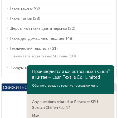
(93)
Ткань тафта
(28)
Ткань Taslon
(20)
Шерстяная ткань цвета персика
(48)
Ткань для домашнего текстиля
(31)
Технический текстиль
(10)
Антистатическая ткань/ESD-ткань
ไทย
(189)
Продукты
Bahasa Melayu
Производители качественных тканей
в Китае — Lean Textile Co., Limited
Polski
Обычно отвечает в течение нескольких минут
Bahasa Indonesia
СВЯЖИТЕСЬ С НАМИ
العربية
Any questions related to Polyester SPH
Tiếng Việt
Stretch Chiffon Fabric?
Türkçe
Имя