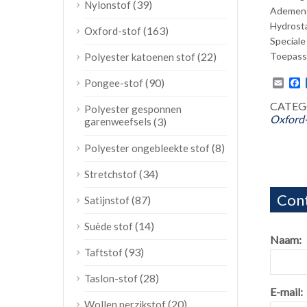
(39)
Nylonstof
Ademend
Hydrosta
(163)
Oxford-stof
Special
Toepass
(22)
Polyester katoenen stof
Emai
F
(90)
Pongee-stof
CATEGO
Polyester gesponnen
Oxford-
garenweefsels
(3)
(8)
Polyester ongebleekte stof
(34)
Stretchstof
Cont
(87)
Satijnstof
(14)
Suède stof
Naam:
(93)
Taftstof
(28)
Taslon-stof
E-mail:
(20)
Wollen perzikstof