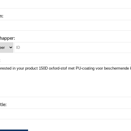
n:
happer:
:
tie: