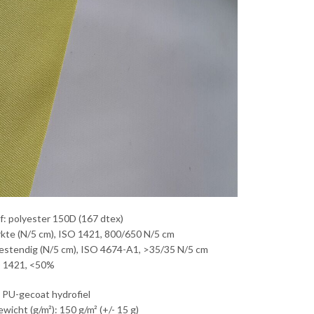
f: polyester 150D (167 dtex)
kte (N/5 cm), ISO 1421, 800/650 N/5 cm
stendig (N/5 cm), ISO 4674-A1, >35/35 N/5 cm
O 1421, <50%
 PU-gecoat hydrofiel
wicht (g/m²): 150 g/m² (+/- 15 g)