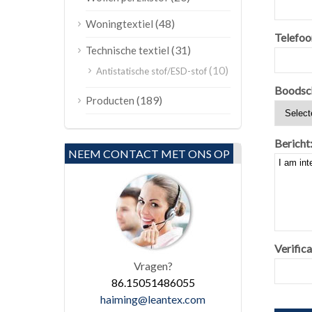
(48)
Woningtextiel
Telefoo
(31)
Technische textiel
(10)
Antistatische stof/ESD-stof
Boodsc
(189)
Producten
Bericht
NEEM CONTACT MET ONS OP
Verifica
Vragen?
86.15051486055
haiming@leantex.com