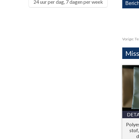
24 uur per dag, 7 dagen per week
Vorige:
Te
Miss
DETA
Polye
stof
d