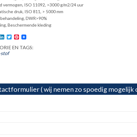
 vermogen, ISO 11092, >3000 g/m2/24 uur
tische druk, ISO 811, > 5000 mm
e behandeling, DWR>90%
ing, Beschermende kleding
l
acebook
LinkedIn
Twitter
Pinterest
RIE EN TAGS:
stof
actformulier ( wij nemen zo spoedig mogelijk 