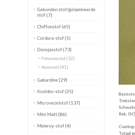
Gebonden stof/gelamineerde
stof
(7)
(65)
Chiffonstof
(5)
Cordura-stof
(73)
Donsjasstof
(32)
Polyesterstof
(41)
Nylonstof
(29)
Gabardine
(25)
Koshibo-stof
Basissto
Trekster
(137)
Microvezelstof
Scheurbe
Rek, IS
(86)
Mini Matt
(4)
Memroy-stof
Coating:
Totaal ge