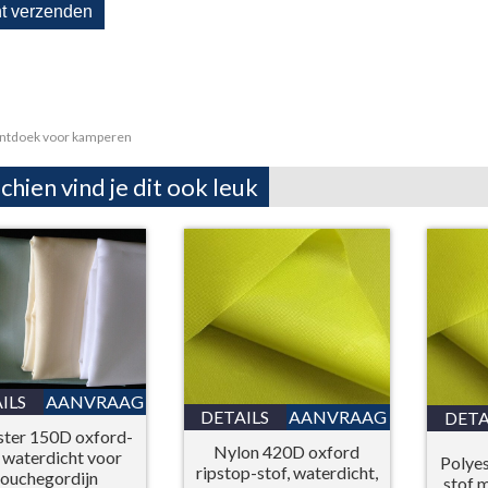
ntdoek voor kamperen
chien vind je dit ook leuk
ILS
AANVRAAG
DETAILS
AANVRAAG
DETA
ster 150D oxford-
Nylon 420D oxford
, waterdicht voor
Polye
ripstop-stof, waterdicht,
ouchegordijn
stof 