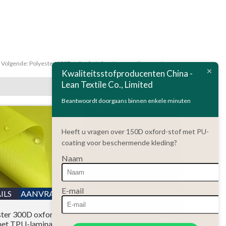
Volgende:
Polyester 600D oxford-stof met pvc-coating voor tassen
Kwaliteitsstofproducenten China -
Lean Textile Co., Limited
Beantwoordt doorgaans binnen enkele minuten
Heeft u vragen over 150D oxford-stof met PU-
coating voor beschermende kleding?
Naam
DETAILS
AANVRAAG
E-mail
ILS
AANVRAAG
Polyester 200D oxford-
stof met TPU-coating
ster 300D oxford-
met TPU-laminaat