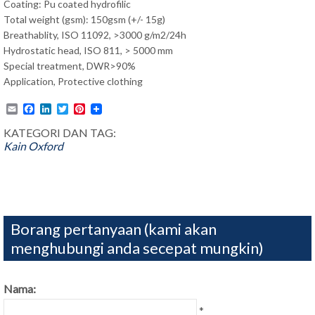
Coating: Pu coated hydrofilic
Total weight (gsm): 150gsm (+/- 15g)
Breathablity, ISO 11092, >3000 g/m2/24h
Hydrostatic head, ISO 811, > 5000 mm
Special treatment, DWR>90%
Application, Protective clothing
Email
Facebook
LinkedIn
Twitter
Pinterest
KATEGORI DAN TAG:
Kain Oxford
Borang pertanyaan (kami akan
menghubungi anda secepat mungkin)
Nama:
*