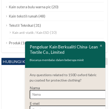
(20)
Kain sutera bulu warna pic
(48)
Kain tekstil rumah
(31)
Tekstil Teknikal
(10)
Kain anti-statik / Kain ESD
ไทย
(189)
Produk
Polski
Pengeluar Kain Berkualiti China- Lean
Textile Co., Limited
Bahasa Indonesia
العربية
Biasanya membalas dalam beberapa minit
HUBUNGI KAMI
Tiếng Việt
Any questions related to 150D oxford fabric
Türkçe
pu coated for protective clothing?
Русский
Nama
Português do Brasil
Español
Soalan?
E-mel
86.15051486055
Italiano