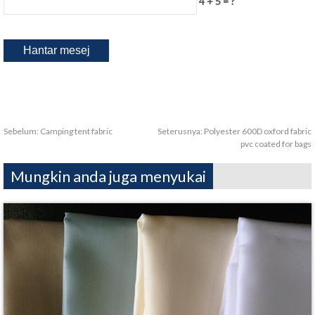
4 + 5 = ?
Sebelum:
Camping tent fabric
Seterusnya:
Polyester 600D oxford fabric
pvc coated for bags
Mungkin anda juga menyukai