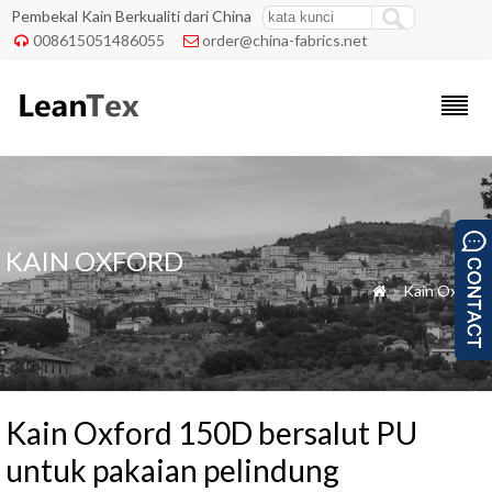
Pembekal Kain Berkualiti dari China
008615051486055
order@china-fabrics.net


KAIN OXFORD
»
Kain Oxford

Kain Oxford 150D bersalut PU
untuk pakaian pelindung