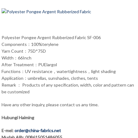
Polyester Pongee Argent Rubberized Fabric SF-006
Components：100%terylene
Yarn Count：75D*75D
Width：66Inch
After Treatment：PUElargol
Functions：UV resistance，watertightness，light shading
Application：umbrellas, sunshades, clothes, tents
Remark ： Products of any specification, width, color and pattern can
be customized
Have any other inquiry, please contact us any time.
Hubungi Haiming
E-mel:
order@china-fabrics.net
Mudah Alih: 008615051486055