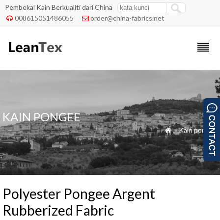
Pembekal Kain Berkualiti dari China
008615051486055
order@china-fabrics.net


KAIN PONGEE
»
Kain pongee

Polyester Pongee Argent
Rubberized Fabric