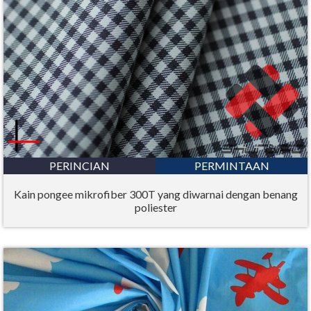
PERINCIAN
PERMINTAAN
Kain pongee mikrofiber 300T yang diwarnai dengan benang
poliester