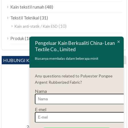
(48)
Kain tekstil rumah
(31)
Tekstil Teknikal
(10)
Kain anti-statik / Kain ESD
ไทย
(189)
Produk
Polski
Pengeluar Kain Berkualiti China- Lean
Textile Co., Limited
Bahasa Indonesia
العربية
Biasanya membalas dalam beberapa minit
HUBUNGI KAMI
Tiếng Việt
Any questions related to Polyester Pongee
Türkçe
Argent Rubberized Fabric?
Русский
Nama
Português do Brasil
Español
Soalan?
E-mel
86.15051486055
Italiano
haiming@leantex.com
Français
24 jam setiap hari, 7 hari setiap minggu