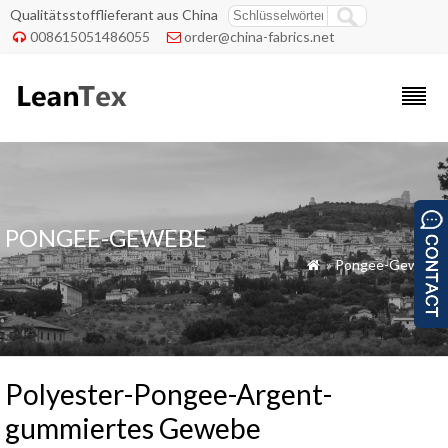
Qualitätsstofflieferant aus China
008615051486055
order@china-fabrics.net


PONGEE-GEWEBE
»
Pongee-Gewebe

Polyester-Pongee-Argent-
gummiertes Gewebe