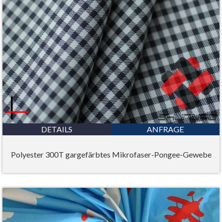
DETAILS
ANFRAGE
Polyester 300T gargefärbtes Mikrofaser-Pongee-Gewebe