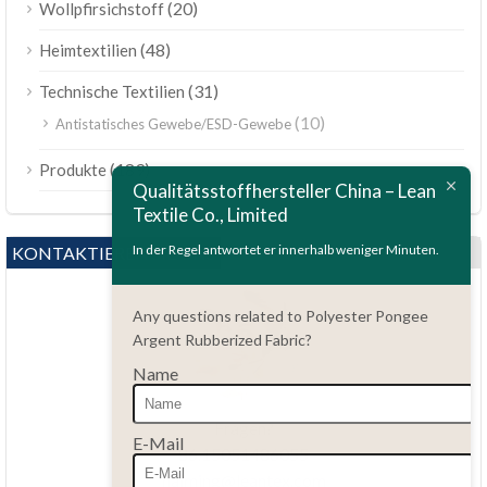
(20)
Wollpfirsichstoff
(48)
Heimtextilien
(31)
Technische Textilien
(10)
Antistatisches Gewebe/ESD-Gewebe
ไทย
(189)
Produkte
Bahasa Melayu
Qualitätsstoffhersteller China – Lean
Textile Co., Limited
Polski
Bahasa Indonesia
In der Regel antwortet er innerhalb weniger Minuten.
KONTAKTIEREN SIE UNS
العربية
Any questions related to Polyester Pongee
Tiếng Việt
Argent Rubberized Fabric?
Türkçe
Name
Русский
Fragen?
Português do Brasil
E-Mail
86.15051486055
Español
haiming@leantex.com