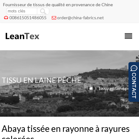
Fournisseur de tissus de qualité en provenance de Chine
008615051486055
order@china-fabrics.net


TISSU EN LAINE PÊCHE
»
Tissu en laine pêche

Abaya tissée en rayonne à rayures