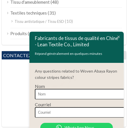
(48)
Tissu d'ameublement
(31)
Textiles techniques
(10)
Tissu antistatique / Tissu ESD
ไทย
(189)
Produits
Bahasa Melayu
Fabricants de tissus de qualité en Chine
- Lean Textile Co., Limited
Polski
Bahasa Indonesia
Répond généralement en quelques minutes
CONTACTEZ-NOUS
العربية
Any questions related to Woven Abaya Rayon
Tiếng Việt
colour stripes fabrics?
Türkçe
Nom
Русский
Português do Brasil
Des questions ?
Courriel
86.15051486055
Español
haiming@leantex.com
Italiano
24 heures sur 24, 7 jours sur 7
WhatsApp Nous