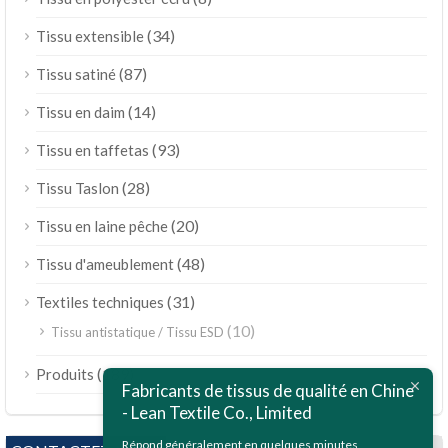
(34)
Tissu extensible
(87)
Tissu satiné
(14)
Tissu en daim
(93)
Tissu en taffetas
(28)
Tissu Taslon
(20)
Tissu en laine pêche
(48)
Tissu d'ameublement
(31)
Textiles techniques
(10)
Tissu antistatique / Tissu ESD
ไทย
(189)
Produits
Bahasa Melayu
Fabricants de tissus de qualité en Chine
- Lean Textile Co., Limited
Polski
Bahasa Indonesia
Répond généralement en quelques minutes