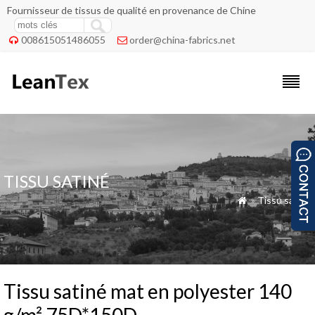
Fournisseur de tissus de qualité en provenance de Chine
008615051486055
order@china-fabrics.net


TISSU SATINÉ
»
Tissu satiné

Tissu satiné mat en polyester 140