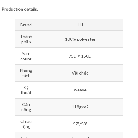
Production details
:
Brand
LH
Thành
100% polyester
phần
Yarn
75D × 150D
count
Phong
Vải chéo
cách
Kỹ
weave
thuật
Cân
118g/m2
nặng
Chiều
57″/58″
rộng