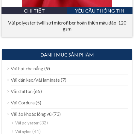
CHI TIẾT
YÊU CẦU THÔNG TIN
Vải polyester twill sợi microfiber hoàn thiện màu đào, 120
gsm
DANH MỤC SẢN PHẨM
(9)
Vải bạt che nắng
(7)
Vải dán keo/Vải laminate
(65)
Vải chiffon
(5)
Vải Cordura
(73)
Vải áo khoác lông vũ
(32)
Vải polyester
(41)
Vải nylon