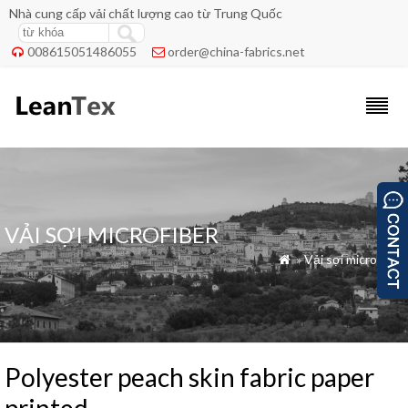
Nhà cung cấp vải chất lượng cao từ Trung Quốc
008615051486055
order@china-fabrics.net


VẢI SỢI MICROFIBER
»
Vải sợi microfiber

Polyester peach skin fabric paper