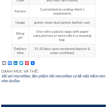
Color
any color can choose
Customized according client’s
Pattern
requirments
Usage
jacket, down dust jacket, leather coat
One roll in a plastic bags with paper
Đóng
tube,and two or more rolls in a weaving
gói
bag.
Delivery
15-20 days upon receieved deposit &
time
order confrimed
Email
Facebook
LinkedIn
Twitter
Pinterest
DANH MỤC VÀ THẺ:
Vải sợi microfiber
,
Sản phẩm
Vải microfiber có bề mặt mềm mịn
như da đào