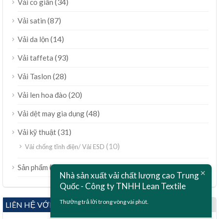
(34)
Vải co giãn
(87)
Vải satin
(14)
Vải da lộn
(93)
Vải taffeta
(28)
Vải Taslon
(20)
Vải len hoa đào
(48)
Vải dệt may gia dụng
(31)
Vải kỹ thuật
(10)
Vải chống tĩnh điện/ Vải ESD
ไทย
(189)
Sản phẩm
Nhà sản xuất vải chất lượng cao Trung
Bahasa Melayu
Quốc - Công ty TNHH Lean Textile
Polski
Thường trả lời trong vòng vài phút.
LIÊN HỆ VỚI CHÚNG TÔI
Bahasa Indonesia