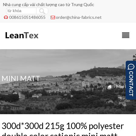
Nhà cung cấp vải chất lượng cao từ Trung Quốc
008615051486055
order@china-fabrics.net


MINI MATT
»
Mini Matt

300d*300d 215g 100% polyester