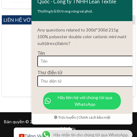
Quốc - Công ty TNHH Lean Textile
Bahasa Melayu
Thường trả lời trong vòng vài phút.
Polski
LIÊN HỆ VỚI CHÚNG TÔI
Bahasa Indonesia
Any questions related to 300d*300d 215g
العربية
100% polyester double color cationic mini matt
suit(dress)fabric?
Türkçe
Tên
Русский
Português do Brasil
Có câu hỏi nào không?
Thư điện tử
Español
86.15051486055
haiming@leantex.com
Italiano
24 giờ mỗi ngày, 7 ngày mỗi tuần
Français
Hãy liên hệ với chúng tôi qua
WhatsApp
Deutsch
Nederlands
🟢 Trực tuyến | Chính sách bảo mật
Bản quyền © 2017 Lean Textile Co., Limited. Tất cả các quyền được
English
bảo lưu.
Hãy nhắn tin cho chúng tôi qua WhatsApp.
Tiếng Việt
Trang chủ
Sản phẩm
Liên hệ
Dịch vụ khách hàng