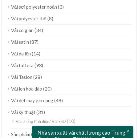
(3)
Vải sợi polyester xoắn
(8)
Vải polyester thô
(34)
Vải co giãn
(87)
Vải satin
(14)
Vải da lộn
(93)
Vải taffeta
(28)
Vải Taslon
(20)
Vải len hoa đào
(48)
Vải dệt may gia dụng
(31)
Vải kỹ thuật
(10)
Vải chống tĩnh điện/ Vải ESD
Nhà sản xuất vải chất lượng cao Trung
ไทย
(189)
Sản phẩm