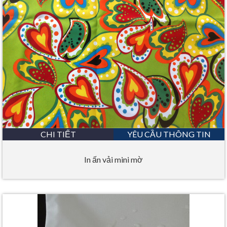
CHI TIẾT
YÊU CẦU THÔNG TIN
In ấn vải mini mờ