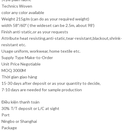
Technics Woven
color any color available
Weight 215g/m (can do as your required weight)
width 58″/60″ ( the wideset can be 2.5m, about 98′)
Finish anti-static,or as your requests
Attribute heat resisting,anti-static,tear-resistant,blackout,shrink-
resistant etc.
Usage uniform, workwear, home textile etc.
Supply Type Make-to-Order
Unit Price Negotiable
MOQ 3000M
Thời gian giao hàng
15-30 days after deposit or as your quantity to decide,
7-10 days are needed for sample production
Điều kiện thanh toán
30% T/T deposit or L/C at sight
Port
Ningbo or Shanghai
Package