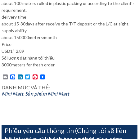
about 100 meters rolled in plastic packing or according to the client’s
requirement.
delivery time
about 15-30days after receive the T/T deposit or the L/C at sight.
supply ability
about 150000meters/month
Price
USD1“`2.89
Số lượng đặt hàng tối thiểu
3000meters for fresh order
Email
Facebook
LinkedIn
Twitter
Pinterest
DANH MỤC VÀ THẺ:
Mini Matt
,
Sản phẩm
Mini Matt
Phiếu yêu cầu thông tin (Chúng tôi sẽ liên