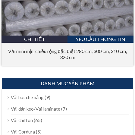
CHI TIẾT
YÊU CẦU THÔNG TIN
Vải mini mịn, chiều rộng đặc biệt 280 cm, 300 cm, 310 cm,
320 cm
DANH MỤC SẢN PHẨM
(9)
Vải bạt che nắng
(7)
Vải dán keo/Vải laminate
(65)
Vải chiffon
(5)
Vải Cordura