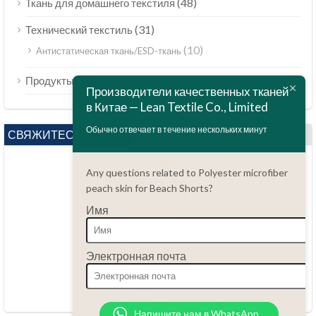
(48)
Ткань для домашнего текстиля
(31)
Технический текстиль
(10)
Антистатическая ткань/ESD-ткань
ไทย
(189)
Продукты
Bahasa Melayu
Производители качественных тканей
в Китае — Lean Textile Co., Limited
Polski
Обычно отвечает в течение нескольких минут
Bahasa Indonesia
СВЯЖИТЕСЬ С НАМИ
العربية
Any questions related to Polyester microfiber
Tiếng Việt
peach skin for Beach Shorts?
Türkçe
Имя
Português do Brasil
Español
Есть вопросы?
Электронная почта
86.15051486055
Italiano
haiming@leantex.com
Français
24 часа в сутки, 7 дней в неделю
Напишите нам в WhatsApp