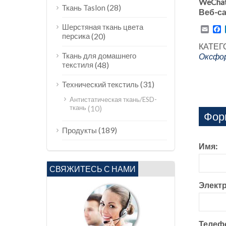
WeChat
(28)
Ткань Taslon
Веб-са
Шерстяная ткань цвета
Emai
F
персика
(20)
КАТЕГ
Ткань для домашнего
Оксфор
текстиля
(48)
(31)
Технический текстиль
Антистатическая ткань/ESD-
ткань
(10)
Фор
(189)
Продукты
Имя:
СВЯЖИТЕСЬ С НАМИ
Электр
Телеф