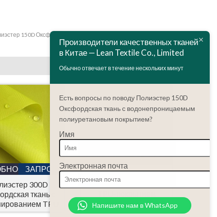
иэстер 150D Оксфордская ткань с полиэтиленовым покрытием
Производители качественных тканей
в Китае — Lean Textile Co., Limited
Обычно отвечает в течение нескольких минут
Есть вопросы по поводу Полиэстер 150D
Оксфордская ткань с водонепроницаемым
полиуретановым покрытием?
Имя
ПОДРОБНОСТИ
ЗАПРОС
Электронная почта
ОБНОСТИ
ЗАПРОС
Полиэстер 200D
оксфордская ткань с
лиэстер 300D
TPU-покрытием
ордская ткань с
нированием TPU
Напишите нам в WhatsApp