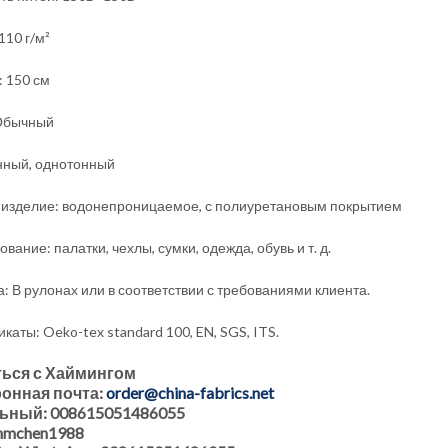
110 г/м²
 150 см
Обычный
ный, однотонный
 изделие: водонепроницаемое, с полиуретановым покрытием
вание: палатки, чехлы, сумки, одежда, обувь и т. д.
а: В рулонах или в соответствии с требованиями клиента.
аты: Oeko-tex standard 100, EN, SGS, ITS.
ься с Хаймингом
онная почта:
order@china-fabrics.net
ьный: 008615051486055
 hmchen1988