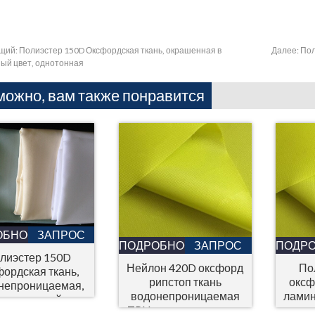
щий:
Полиэстер 150D Оксфордская ткань, окрашенная в
Далее:
Пол
ый цвет, однотонная
можно, вам также понравится
ОБНОСТИ
ЗАПРОС
ПОДРОБНОСТИ
ЗАПРОС
ПОДР
лиэстер 150D
Нейлон 420D оксфорд
По
фордская ткань,
рипстоп ткань
оксф
непроницаемая,
водонепроницаемая
лами
для душевой
TPU ламинированная
занавески