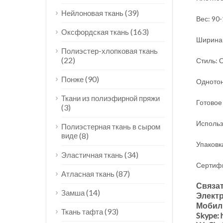
(39)
Нейлоновая ткань
Вес: 90-
(163)
Оксфордская ткань
Ширина:
Полиэстер-хлопковая ткань
(22)
Стиль: 
(90)
Понже
Однотон
Ткани из полиэфирной пряжи
Готовое
(3)
Использо
Полиэстерная ткань в сыром
виде
(8)
Упаковк
(34)
Эластичная ткань
Сертифик
(87)
Атласная ткань
Связат
(14)
Замша
Электр
Мобил
(93)
Ткань тафта
Skype: