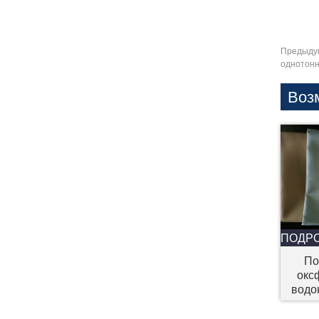
Предыду
однотонн
Воз
ПОДР
По
окс
водо