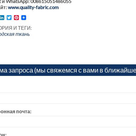
 и WhatsApp: 008615051486055
йт:
www.quality-fabric.com
l
acebook
LinkedIn
Twitter
Pinterest
ОРИЯ И ТЕГИ:
дская ткань
ма запроса (мы свяжемся с вами в ближайше
онная почта:
он: