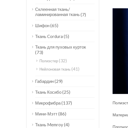
Склеенная ткань/
ламинированная ткань
(7)
(65)
Шифон
(5)
Ткань Cordura
Ткань для пуховых курток
(73)
(32)
Полиэстер
(41)
Нейлоновая ткань
(29)
Габардин
(25)
Ткань Косибо
(137)
Микрофибра
Полиэст
(86)
Мини-Мэтт
Материа
(4)
Ткань Memroy
Плотнос