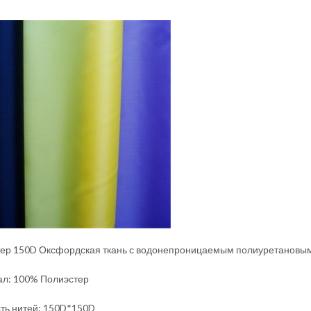
ер 150D Оксфордская ткань с водонепроницаемым полиуретановы
л: 100% Полиэстер
ть нитей: 150D*150D