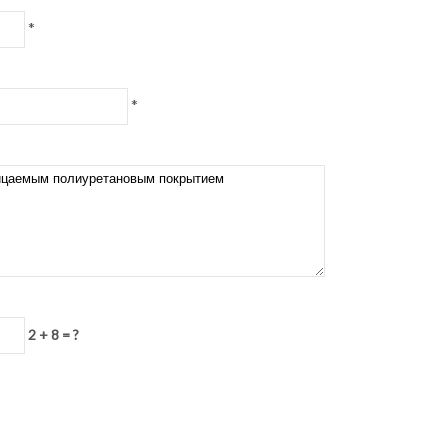
*
*
2 + 8 = ?