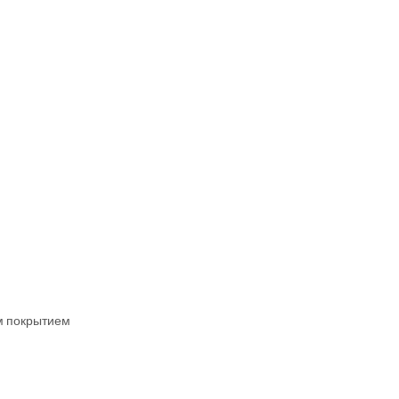
Bahasa Melayu
ไทย
м покрытием