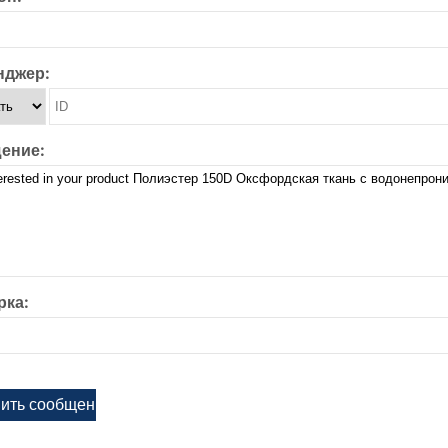
нджер:
ение:
рка: