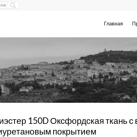
Главная
П
иэстер 150D Оксфордская ткань 
иуретановым покрытием