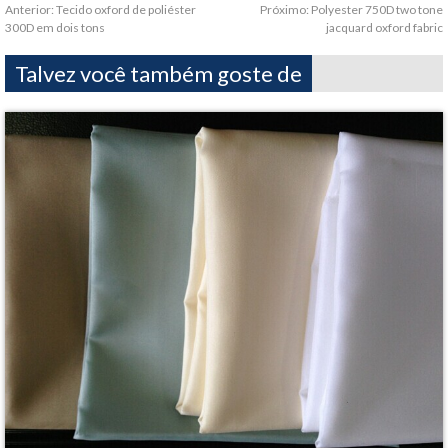
Anterior:
Tecido oxford de poliéster
Próximo:
Polyester 750D two tone
300D em dois tons
jacquard oxford fabric
Talvez você também goste de