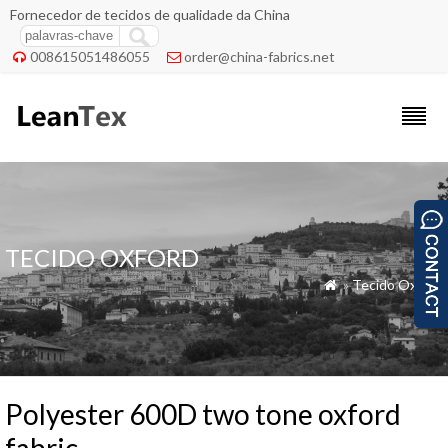
Fornecedor de tecidos de qualidade da China
008615051486055
order@china-fabrics.net


TECIDO OXFORD
»
Tecido Oxford

Polyester 600D two tone oxford