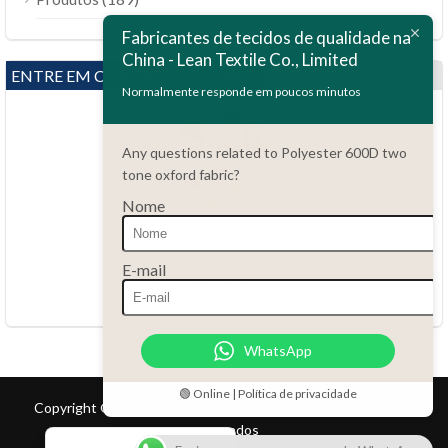
Bahasa Melayu
Fabricantes de tecidos de qualidade na
China - Lean Textile Co., Limited
Polski
ENTRE EM CONTATO CONOSCO
Bahasa Indonesia
Normalmente responde em poucos minutos
العربية
Any questions related to Polyester 600D two
Tiếng Việt
tone oxford fabric?
Türkçe
Nome
Русский
Dúvidas?
Español
86.15051486055
E-mail
haiming@leantex.com
Italiano
24 horas por dia, 7 dias por semana
Français
WhatsApp
Deutsch
Nederlands
🟢 Online | Política de privacidade
Copyright © 2017 Lean Textile Co., Limited Todos os direitos
English
reservados