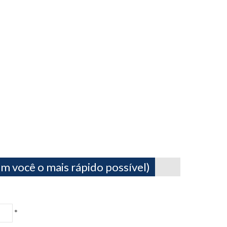
m você o mais rápido possível)
*