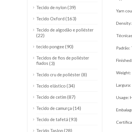
(39)
Tecido de nylon
Yarn co
(163)
Tecido Oxford
Density
Tecido de algodão e poliéster
(22)
Técnicas
(90)
tecido pongee
Padrão: 
Tecidos de fios de poliéster
Finished
fiados
(3)
Weight:
(8)
Tecido cru de poliéster
Largura:
(34)
Tecido elástico
(87)
Tecido de cetim
Usage: H
(14)
Tecido de camurça
Embalage
(93)
Tecido de tafetá
Certific
(28)
Tecido Taslon