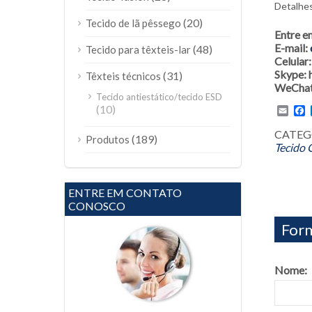
Detalhes
(20)
Tecido de lã pêssego
Entre e
E-mail:
(48)
Tecido para têxteis-lar
Celula
Skype:
(31)
Têxteis técnicos
WeChat
Tecido antiestático/tecido ESD
(10)
Emai
F
CATEGO
(189)
Produtos
Tecido 
ENTRE EM CONTATO
CONOSCO
Form
Nome: