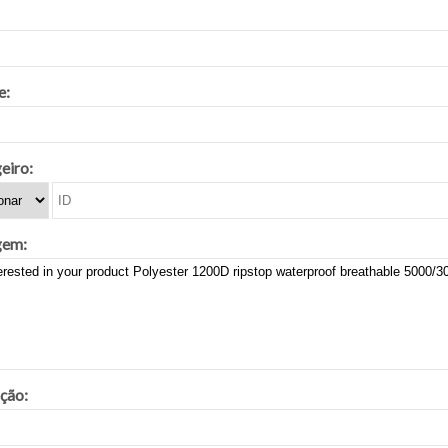
e:
eiro:
em:
ação: