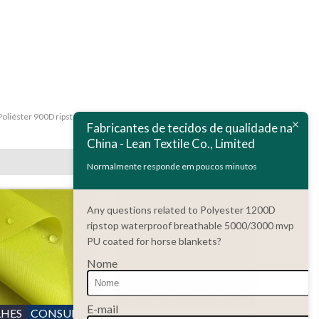
Poliéster 900D ripstop impermeável e respirável com revestimento
Fabricantes de tecidos de qualidade na
em PU para mantas para cavalos
China - Lean Textile Co., Limited
Normalmente responde em poucos minutos
Any questions related to Polyester 1200D
ripstop waterproof breathable 5000/3000 mvp
PU coated for horse blankets?
Nome
DETALHES
CONSULTA
E-mail
LHES
CONSULTA