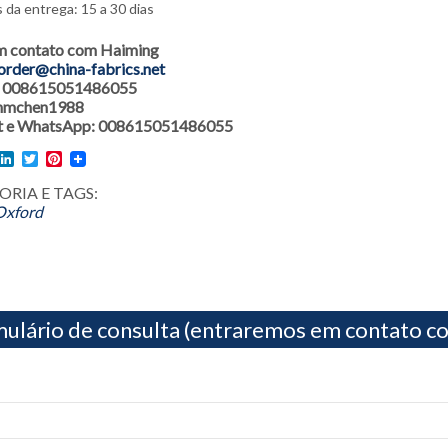
 da entrega: 15 a 30 dias
m contato com Haiming
order@china-fabrics.net
r: 008615051486055
 hmchen1988
 e WhatsApp: 008615051486055
l
acebook
LinkedIn
Twitter
Pinterest
RIA E TAGS:
Oxford
ulário de consulta (entraremos em contato co