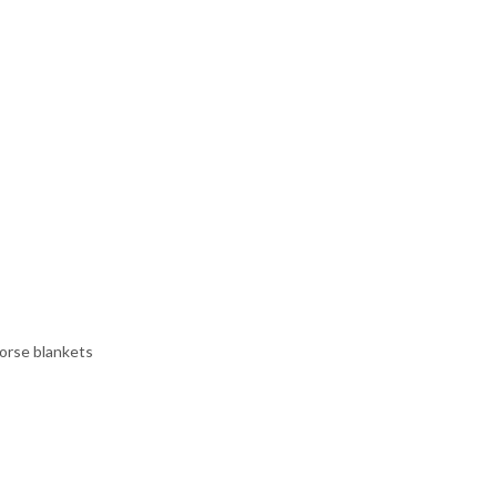
Bahasa Melayu
ไทย
orse blankets