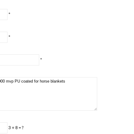
*
*
*
3 + 8 = ?