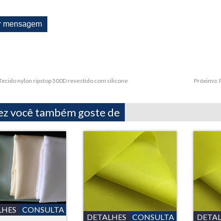
Tecido nylon ripstop 500D revestido com silicone
Próximo:
ez você também goste de
LHES
CONSULTA
DETALHES
CONSULTA
DETA