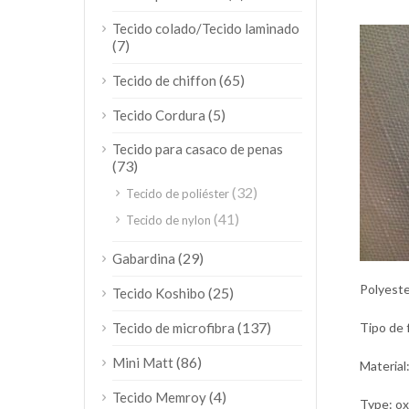
Tecido colado/Tecido laminado
(7)
(65)
Tecido de chiffon
(5)
Tecido Cordura
Tecido para casaco de penas
(73)
(32)
Tecido de poliéster
(41)
Tecido de nylon
(29)
Gabardina
Polyeste
(25)
Tecido Koshibo
(137)
Tecido de microfibra
Tipo de
(86)
Mini Matt
Material
(4)
Tecido Memroy
Type: ox