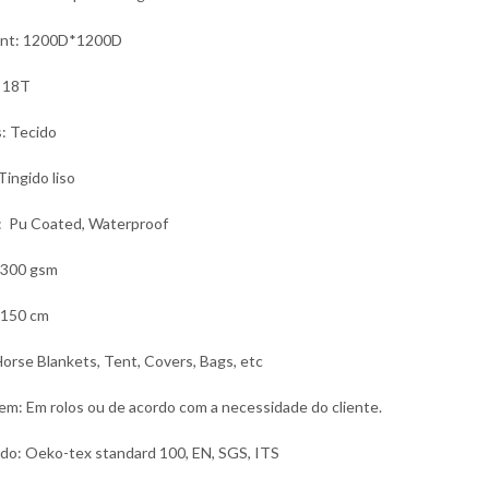
unt: 1200D*1200D
: 18T
: Tecido
Tingido liso
: Pu Coated, Waterproof
 300 gsm
 150 cm
orse Blankets,
Tent, Covers, Bags, e
tc
m: Em rolos ou de acordo com a necessidade do cliente.
ado: Oeko-tex standard 100, EN, SGS, ITS