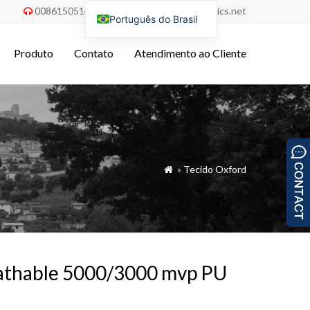
008615051486055
order@china-fabrics.net


Português do Brasil
English
Produto
Contato
Atendimento ao Cliente
Nederlands
Deutsch
Français
Italiano
Español
»
Tecido Oxford

Русский
Türkçe
Tiếng Việt
العربية
eathable 5000/3000 mvp PU
Bahasa Indonesia
Polski