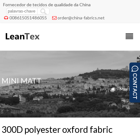
Fornecedor de tecidos de qualidade da China
008615051486055
order@china-fabrics.net


MINI MATT
»
Mini Matt

300D polyester oxford fabric