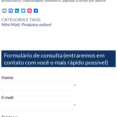
antiestático, calandragem, lixamento, algodão e assim por diante.
Email
Facebook
LinkedIn
Twitter
Pinterest
CATEGORIA E TAGS:
Mini Matt
,
Produtos
oxford
Formulário de consulta (entraremos em
contato com você o mais rápido possível)
Nome:
*
E-mail:
*