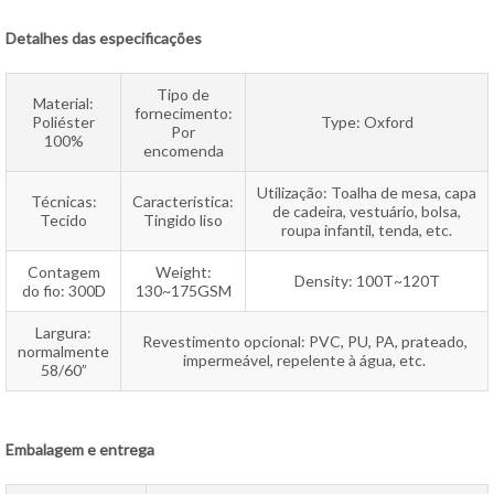
Detalhes das especificações
Tipo de
Material:
fornecimento:
Poliéster
Type: Oxford
Por
100%
encomenda
Utilização: Toalha de mesa, capa
Técnicas:
Característica:
de cadeira, vestuário, bolsa,
Tecido
Tingido liso
roupa infantil, tenda, etc.
Contagem
Weight:
Density: 100T~120T
do fio: 300D
130~175GSM
Largura:
Revestimento opcional: PVC, PU, PA, prateado,
normalmente
impermeável, repelente à água, etc.
58/60”
Embalagem e entrega