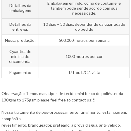
Embalagem em rolo, como de costume, e
Detalhes da
também pode ser de acordo com sua
embalagem:
necessidade.
Detalhes da
10 dias – 30 dias, dependendo da quantidade
entrega:
do pedido
Nossa produção:
500.000 metros por semana
Quantidade
mínima de
1000 metros por cor
encomenda:
Pagamento:
T/T ou L/C à vista
Observação: Temos mais tipos de tecido mini fosco de poliéster da
130gsm to 175gsm,please feel free to contact us!!!
Nosso tratamento de pós-processamento: tingimento, estampagem,
compósito,
revestimento, branqueador, prateado, à prova d'água, anti-veludo,