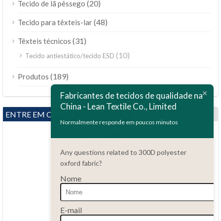
(20)
Tecido de lã pêssego
(48)
Tecido para têxteis-lar
(31)
Têxteis técnicos
(10)
Tecido antiestático/tecido ESD
ไทย
(189)
Produtos
Bahasa Melayu
Fabricantes de tecidos de qualidade na
China - Lean Textile Co., Limited
Polski
ENTRE EM CONTATO CONOSCO
Bahasa Indonesia
Normalmente responde em poucos minutos
العربية
Any questions related to 300D polyester
Tiếng Việt
oxford fabric?
Türkçe
Nome
Русский
Dúvidas?
Español
86.15051486055
E-mail
haiming@leantex.com
Italiano