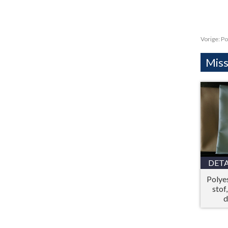
Vorige:
Po
Miss
DETA
Polye
stof
d