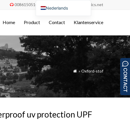
008615051486055
order@china-fabrics.net


Nederlands
English
Home
Product
Contact
Klantenservice
Deutsch
Français
Italiano
Español
Português do Brasil
»
Oxford-stof

Русский
Türkçe
Tiếng Việt
العربية
erproof uv protection UPF
Bahasa Indonesia
Polski