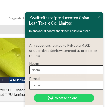
Kwaliteitsstofproducenten China -
Volgende:
Polyester 150D camouflage printing oxford fabric
Lean Textile Co., Limited
Beantwoordt doorgaans binnen enkele minuten
Any questions related to Polyester 450D
solution dyed fabric waterproof uv protection
UPF 40+?
Naam
DETAILS
AANVRAAG
E-mail
ILS
AANVRAAG
Polyester 200D oxford-
stof met TPU-coating
ster 300D oxford-
met TPU-laminaat
WhatsApp ons