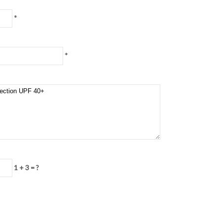
*
*
1 + 3 = ?