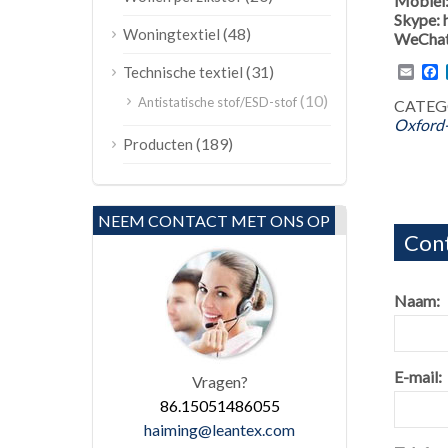
Mobiel
Skype:
(48)
Woningtextiel
WeChat
(31)
Emai
F
Technische textiel
(10)
Antistatische stof/ESD-stof
CATEGO
Oxford-
(189)
Producten
NEEM CONTACT MET ONS OP
Cont
Naam:
E-mail:
Vragen?
86.15051486055
haiming@leantex.com