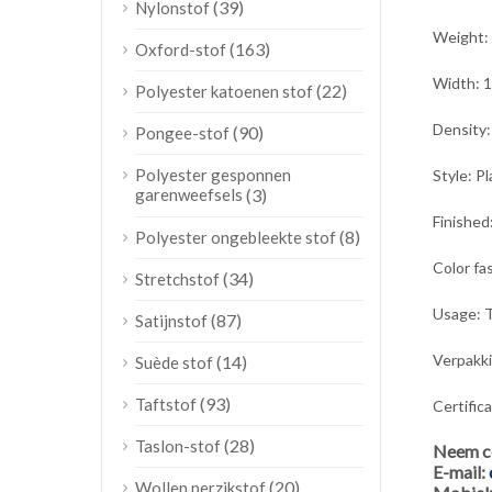
(39)
Nylonstof
Weight:
(163)
Oxford-stof
Width: 
(22)
Polyester katoenen stof
Density
(90)
Pongee-stof
Polyester gesponnen
Style: Pl
garenweefsels
(3)
Finished
(8)
Polyester ongebleekte stof
Color fa
(34)
Stretchstof
Usage: T
(87)
Satijnstof
Verpakki
(14)
Suède stof
(93)
Taftstof
Certific
(28)
Taslon-stof
Neem c
E-mail:
(20)
Wollen perzikstof