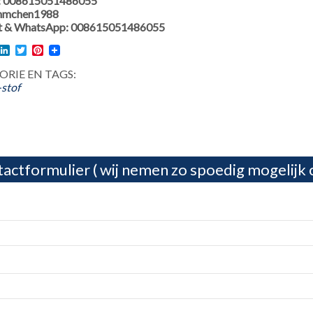
: 008615051486055
 hmchen1988
 & WhatsApp: 008615051486055
l
acebook
LinkedIn
Twitter
Pinterest
RIE EN TAGS:
stof
actformulier ( wij nemen zo spoedig mogelijk 