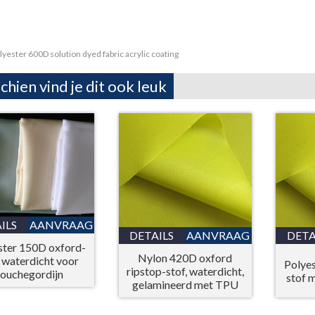
lyester 600D solution dyed fabric acrylic coating
chien vind je dit ook leuk
ILS
AANVRAAG
DETAILS
AANVRAAG
DETA
ster 150D oxford-
Nylon 420D oxford
, waterdicht voor
Polye
ripstop-stof, waterdicht,
ouchegordijn
stof 
gelamineerd met TPU