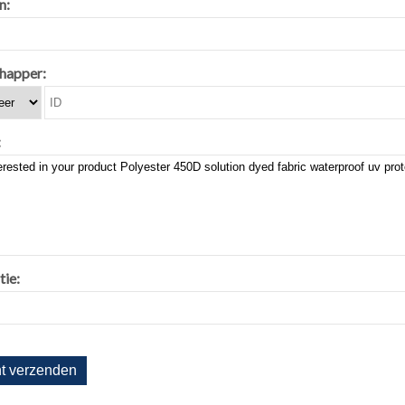
n:
happer:
:
tie: