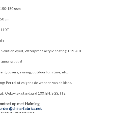
 150-180 gsm
150 cm
: 110T
ain
: Solution dyed, Waterproof, acrylic coating, UPF 40+
stness grade 6
ent, covers, awning, outdoor furniture, etc.
ng: Per rol of volgens de wensen van de klant.
aat: Oeko-tex standaard 100, EN, SGS, ITS.
ontact op met Haiming
order@china-fabrics.net