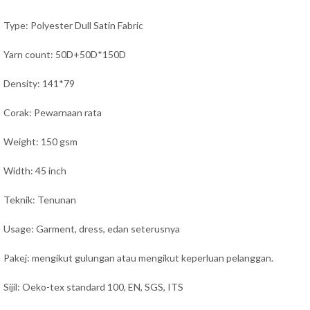
Type: Polyester Dull Satin Fabric
Yarn count: 50D+50D*150D
Density: 141*79
Corak: Pewarnaan rata
Weight: 150 gsm
Width: 45 inch
Teknik: Tenunan
Usage: Garment, dress
, e
dan seterusnya
Pakej: mengikut gulungan atau mengikut keperluan pelanggan.
Sijil: Oeko-tex standard 100, EN, SGS, ITS