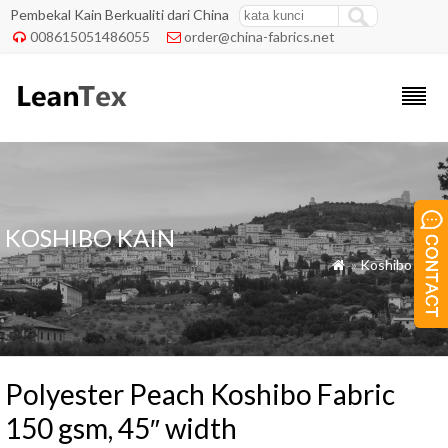
Pembekal Kain Berkualiti dari China
008615051486055
order@china-fabrics.net


KOSHIBO KAIN
»
Koshibo Kain

Polyester Peach Koshibo Fabric
150 gsm, 45″ width