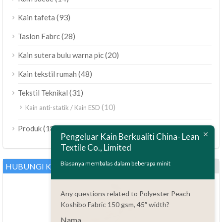
(93)
Kain tafeta
(28)
Taslon Fabrc
(20)
Kain sutera bulu warna pic
(48)
Kain tekstil rumah
(31)
Tekstil Teknikal
(10)
Kain anti-statik / Kain ESD
ไทย
(189)
Produk
Polski
Pengeluar Kain Berkualiti China- Lean
Textile Co., Limited
Bahasa Indonesia
العربية
Biasanya membalas dalam beberapa minit
HUBUNGI KAMI
Tiếng Việt
Any questions related to Polyester Peach
Türkçe
Koshibo Fabric 150 gsm, 45″ width?
Русский
Nama