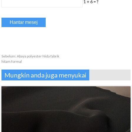
1 + 6 = ?
Sebelum:
Abaya polyester Nida fabrik
hitam formal
Mungkin anda juga menyukai