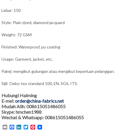
Lebar: 150
Style: Plain dyed, diamond jacquard
Weight: 72 GSM
Finished: Waterproof, pu coating
Usage: Garment, jacket, etc.
Pakej: mengikut gulungan atau mengikut keperluan pelanggan.
Sijil: Oeko-tex standard 100, EN, SGS, ITS.
Hubungi Haiming
E-mel:
order@china-fabrics.net
Mudah Alih: 008615051486055
Skype: hmchen1988
Wechat & Whatsapp: 008615051486055
Email
Facebook
LinkedIn
Twitter
Pinterest