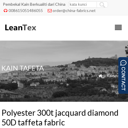
Pembekal Kain Berkualiti dari China
008615051486055
order@china-fabrics.net


KAIN TAFETA
»
Kain tafeta

Polyester 300t jacquard diamond
50D taffeta fabric