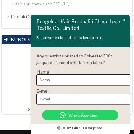
(10)
Kain anti-statik / Kain ESD
ไทย
(189)
Produk
Polski
Pengeluar Kain Berkualiti China- Lean
Textile Co., Limited
Bahasa Indonesia
العربية
Biasanya membalas dalam beberapa minit
HUBUNGI KAMI
Tiếng Việt
Any questions related to Polyester 300t
Türkçe
jacquard diamond 50D taffeta fabric?
Русский
Nama
Português do Brasil
Español
Soalan?
E-mel
86.15051486055
Italiano
haiming@leantex.com
Français
24 jam setiap hari, 7 hari setiap minggu
WhatsApp kami
Deutsch
Nederlands
🟢 Dalam talian | Dasar privasi