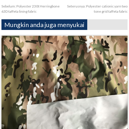
Sebelum:
Polyester 230t Herringbone
Seterusnya:
Polyester cationic yarn two
63D taffeta lining fabric
tone grid taffeta fabric
Mungkin anda juga menyukai