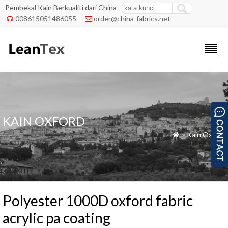
Pembekal Kain Berkualiti dari China
008615051486055
order@china-fabrics.net


KAIN OXFORD
»
Kain Oxford

Polyester 1000D oxford fabric
acrylic pa coating