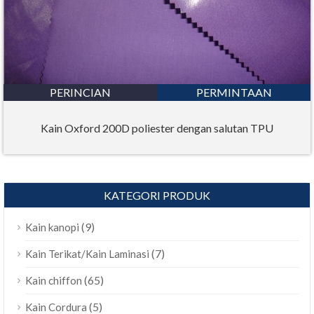
PERINCIAN
PERMINTAAN
Kain Oxford 200D poliester dengan salutan TPU
KATEGORI PRODUK
(9)
Kain kanopi
(7)
Kain Terikat/Kain Laminasi
(65)
Kain chiffon
(5)
Kain Cordura