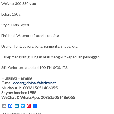
Weight: 300-330 gsm
Lebar: 150 cm
Style: Plain, dyed
Finished: Waterproof, acrylic coating
Usage: Tent, covers, bags, garments, shoes, etc.
Pakej: mengikut gulungan atau mengikut keperluan pelanggan.
Sijil: Oeko-tex standard 100, EN, SGS, ITS.
Hubungi Haiming
E-mel:
order@china-fabrics.net
Mudah Alih: 008615051486055
Skype: hmchen1988
WeChat & WhatsApp: 008615051486055
Email
Facebook
LinkedIn
Twitter
Pinterest