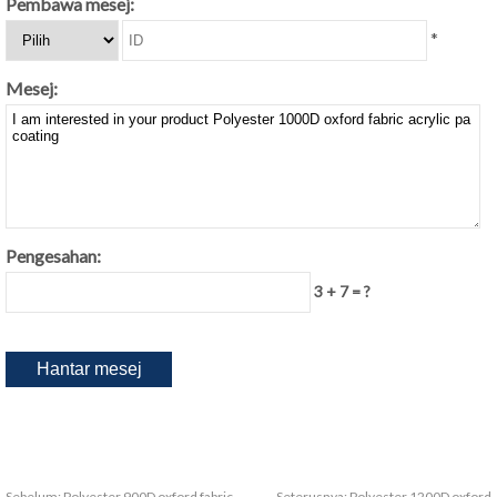
Pembawa mesej:
*
Mesej:
Pengesahan:
3 + 7 = ?
Sebelum:
Polyester 900D oxford fabric
Seterusnya:
Polyester 1200D oxford