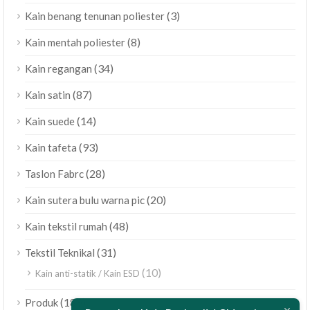
(3)
Kain benang tenunan poliester
(8)
Kain mentah poliester
(34)
Kain regangan
(87)
Kain satin
(14)
Kain suede
(93)
Kain tafeta
(28)
Taslon Fabrc
(20)
Kain sutera bulu warna pic
(48)
Kain tekstil rumah
(31)
Tekstil Teknikal
(10)
Kain anti-statik / Kain ESD
ไทย
(189)
Produk
Polski