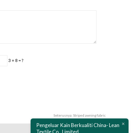
3 + 8 = ?
Seterusnya:
Striped awning fabric
Pengeluar Kain Berkualiti China- Lean
Textile Co., Limited