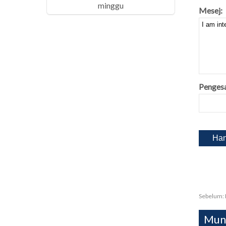
minggu
Mesej:
Penges
Sebelum:
Mung