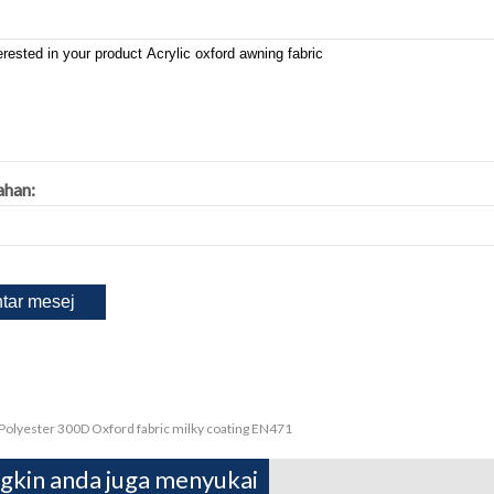
ahan:
Polyester 300D Oxford fabric milky coating EN471
kin anda juga menyukai