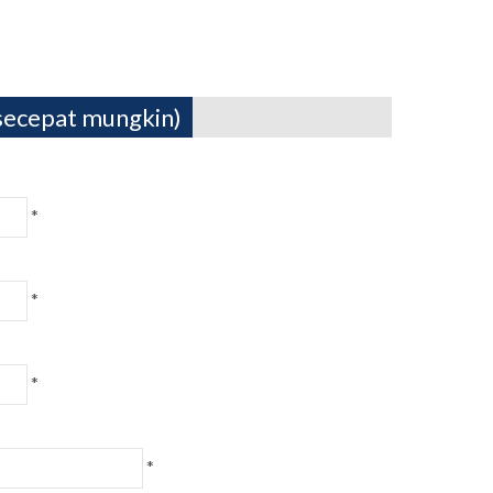
secepat mungkin)
*
*
*
*