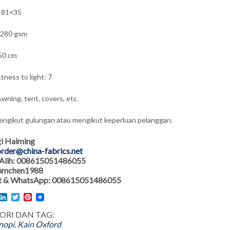
: 81×35
 280 gsm
50 cm
tness to light: 7
wning, tent, covers, etc.
engikut gulungan atau mengikut keperluan pelanggan.
i Haiming
rder@china-fabrics.net
Alih: 008615051486055
 hmchen1988
 & WhatsApp: 008615051486055
l
acebook
LinkedIn
Twitter
Pinterest
ORI DAN TAG:
nopi
,
Kain Oxford