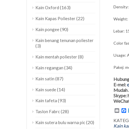
Density
(163)
Kain Oxford
(22)
Kain Kapas Poliester
Weight:
(90)
Kain pongee
Lebar: 1
Kain benang tenunan poliester
Color fas
(3)
Usage: A
(8)
Kain mentah poliester
(34)
Pakej: m
Kain regangan
(87)
Kain satin
Hubung
E-mel:
o
(14)
Kain suede
Mudah 
Skype:
(93)
Kain tafeta
WeChat
Emai
F
(28)
Taslon Fabrc
KATEG
(20)
Kain sutera bulu warna pic
Kain ka