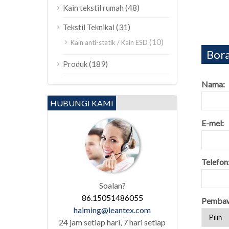
(48)
Kain tekstil rumah
(31)
Tekstil Teknikal
(10)
Kain anti-statik / Kain ESD
Bora
(189)
Produk
Nama:
HUBUNGI KAMI
E-mel:
Telefon
Soalan?
86.15051486055
Pembaw
haiming@leantex.com
24 jam setiap hari, 7 hari setiap