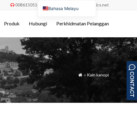
008615051486055
order@china-fabrics.net


Bahasa Melayu
English
Produk
Hubungi
Perkhidmatan Pelanggan
Nederlands
Deutsch
Français
Italiano
Español
»
Kain kanopi

Português do Brasil
Русский
Türkçe
Tiếng Việt
العربية
Bahasa Indonesia