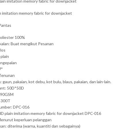
n imitation memory fabric for downjacket
Pantas
oliester 100%
kalan: Buat mengikut Pesanan
olos
 plain
engepalan
7″
 Tenunan
gaun, pakaian, kot debu, kot bulu, blaus, pakaian, dan lain-lain.
unt: 50D*50D
 90GSM
: 300T
umber: DPC-016
D plain imitation memory fabric for downjacket DPC-016
Menurut keperluan pelanggan
kan: diterima (warna, kuantiti dan sebagainya)