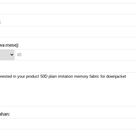
:
a mesej:
ahan: