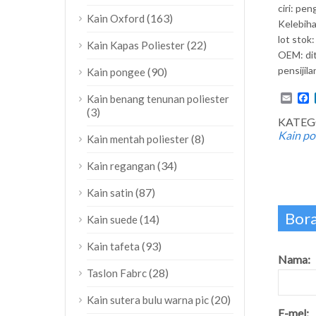
ciri: pe
(163)
Kain Oxford
Kelebiha
lot stok:
(22)
Kain Kapas Poliester
OEM: di
pensijila
(90)
Kain pongee
Emai
F
Kain benang tenunan poliester
(3)
KATEG
Kain pol
(8)
Kain mentah poliester
(34)
Kain regangan
(87)
Kain satin
Bora
(14)
Kain suede
(93)
Kain tafeta
Nama:
(28)
Taslon Fabrc
(20)
Kain sutera bulu warna pic
E-mel: