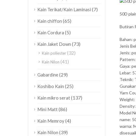
(7)
Kain Terikat/Kain Laminasi
50D plai
(65)
Kain chiffon
Butiran 
(5)
Kain Cordura
Bahan: p
(73)
Kain Jaket Down
Jenis Be
(32)
Jenis: p
Kain poliester
Pattern:
(41)
Kain Nilon
Gaya: p
Lebar: 5
(29)
Gabardine
Teknik:
(25)
Koshibo Kain
Gunakan: 
Yarn Co
(137)
Kain mikro serat
Weight:
Density
(86)
Mini Matt
Model N
name: 50
(4)
Kain Memroy
warna: 
(39)
Kain Nilon
disesuai