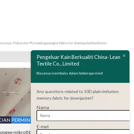
erusnya:
Polyester PUcoating pongee fabric for downjacket/uniform
Pengeluar Kain Berkualiti China- Lean
Textile Co., Limited
Biasanya membalas dalam beberapa minit
Any questions related to 50D plain imitation
memory fabric for downjacket?
Nama
PERINCIAN
PERMINTAAN
Kain jacquard pongee
CIAN
PERMINTAAN
mikrofiber poliester
E-mel
380T
pongee mikrofiber