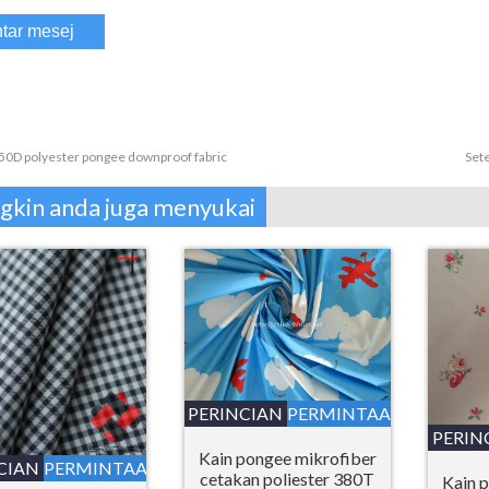
50D polyester pongee downproof fabric
Set
kin anda juga menyukai
PERINCIAN
PERMINTAAN
PERIN
Kain pongee mikrofiber
CIAN
PERMINTAAN
cetakan poliester 380T
Kain 