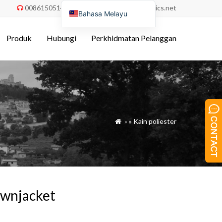
008615051486055
order@china-fabrics.net


Bahasa Melayu
English
Produk
Hubungi
Perkhidmatan Pelanggan
Nederlands
Deutsch
Français
Italiano
Español
»
»
Kain poliester

Português do Brasil
Русский
Türkçe
Tiếng Việt
ownjacket
العربية
Bahasa Indonesia