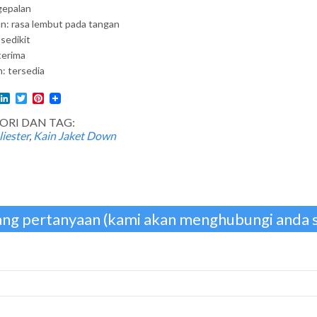
ngepalan
n: rasa lembut pada tangan
 sedikit
terima
n: tersedia
l
acebook
LinkedIn
Twitter
Pinterest
ORI DAN TAG:
iester
,
Kain Jaket Down
ng pertanyaan (kami akan menghubungi anda 