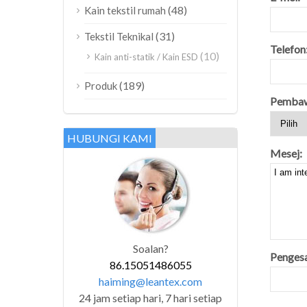
(48)
Kain tekstil rumah
(31)
Tekstil Teknikal
Telefon
(10)
Kain anti-statik / Kain ESD
(189)
Produk
Pembaw
HUBUNGI KAMI
Mesej:
Soalan?
Penges
86.15051486055
haiming@leantex.com
24 jam setiap hari, 7 hari setiap