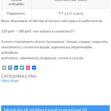
ordinabile:
Pagamento:
T/T o L/C a vista
Nota: disponiamo di altri tipi di tessuto mini opaco in poliestere da
130 g/m² ~ 180 g/m², non esitate a contattarci!!!
Il nostro trattamento di post-lavorazione: tintura, stampa, composito,
rivestimento, correttore liquido, argentatura, impermeabile,
antivelluto,
antistatico, calandratura, levigatura, cotone e così via.
Email
Facebook
LinkedIn
Twitter
Pinterest
CATEGORIA E TAG:
Mini Matt
Modulo di richiesta informazioni (ti