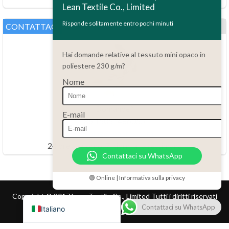
Lean Textile Co., Limited
Polski
Bahasa Indonesia
Risponde solitamente entro pochi minuti
CONTATTACI
العربية
Hai domande relative al tessuto mini opaco in
Tiếng Việt
poliestere 230 g/m?
Türkçe
Nome
Русский
Português do Brasil
Domande?
E-mail
86.15051486055
Español
haiming@leantex.com
Français
24 ore al giorno, 7 giorni alla settimana
Contattaci su WhatsApp
Deutsch
Nederlands
🟢 Online | Informativa sulla privacy
English
Copyright © 2017 Lean Textile Co., Limited Tutti i diritti riservati
Contattaci su WhatsApp
Italiano
Home
Prodotto
Contatti
Servizio clienti