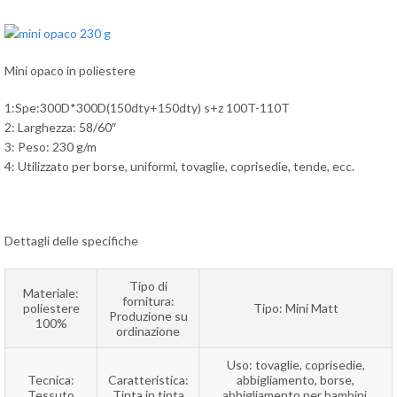
Mini opaco in poliestere
1:Spe:300D*300D(150dty+150dty) s+z 100T-110T
2: Larghezza: 58/60″
3: Peso: 230 g/m
4: Utilizzato per borse, uniformi, tovaglie, coprisedie, tende, ecc.
Dettagli delle specifiche
Tipo di
Materiale:
fornitura:
poliestere
Tipo: Mini Matt
Produzione su
100%
ordinazione
Uso: tovaglie, coprisedie,
Tecnica:
Caratteristica:
abbigliamento, borse,
Tessuto
Tinta in tinta
abbigliamento per bambini,