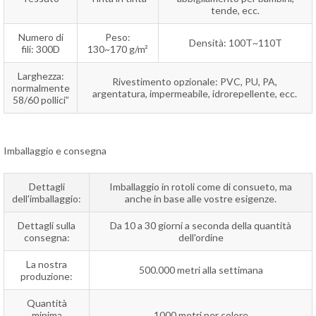
tende, ecc.
Numero di
Peso:
Densità: 100T~110T
fili: 300D
130~170 g/m²
Larghezza:
Rivestimento opzionale: PVC, PU, PA,
normalmente
argentatura, impermeabile, idrorepellente, ecc.
58/60 pollici”
Imballaggio e consegna
Dettagli
Imballaggio in rotoli come di consueto, ma
dell'imballaggio:
anche in base alle vostre esigenze.
Dettagli sulla
Da 10 a 30 giorni a seconda della quantità
consegna:
dell'ordine
La nostra
500.000 metri alla settimana
produzione:
Quantità
minima
1000 metri per colore