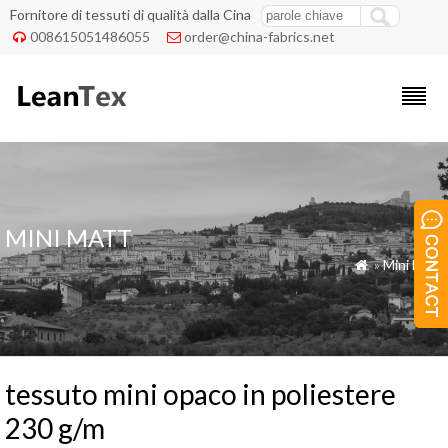
Fornitore di tessuti di qualità dalla Cina
008615051486055
order@china-fabrics.net


MINI MATT
»
Mini Matt

tessuto mini opaco in poliestere
230 g/m