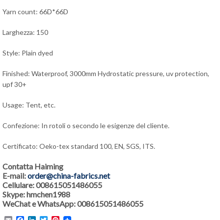
Yarn count: 66D*66D
Larghezza: 150
Style: Plain dyed
Finished: Waterproof, 3000mm Hydrostatic pressure, uv protection,
upf 30+
Usage: Tent, etc.
Confezione: In rotoli o secondo le esigenze del cliente.
Certificato: Oeko-tex standard 100, EN, SGS, ITS.
Contatta Haiming
E-mail:
order@china-fabrics.net
Cellulare: 008615051486055
Skype: hmchen1988
WeChat e WhatsApp: 008615051486055
Email
Facebook
LinkedIn
Twitter
Pinterest