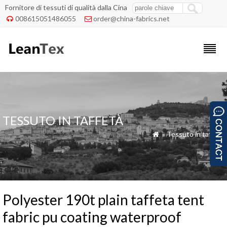
Fornitore di tessuti di qualità dalla Cina
008615051486055
order@china-fabrics.net


TESSUTO IN TAFFETÀ
»
Tessuto in taffetà

Polyester 190t plain taffeta tent
fabric pu coating waterproof