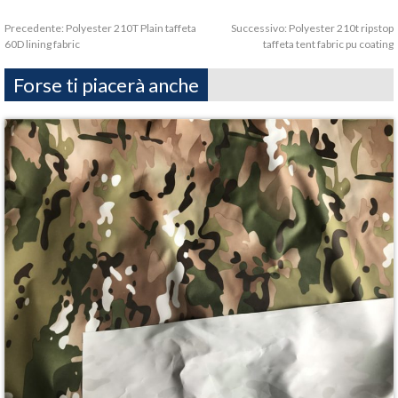
Precedente:
Polyester 210T Plain taffeta
Successivo:
Polyester 210t ripstop
60D lining fabric
taffeta tent fabric pu coating
Forse ti piacerà anche