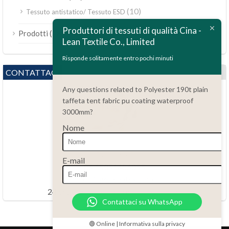
(10)
Tessuto antistatico/ Tessuto ESD
ไทย
Produttori di tessuti di qualità Cina -
(189)
Prodotti
Bahasa Melayu
Lean Textile Co., Limited
Polski
Risponde solitamente entro pochi minuti
Bahasa Indonesia
CONTATTACI
العربية
Any questions related to Polyester 190t plain
taffeta tent fabric pu coating waterproof
Tiếng Việt
3000mm?
Türkçe
Nome
Русский
Português do Brasil
Domande?
E-mail
86.15051486055
Español
haiming@leantex.com
Français
24 ore al giorno, 7 giorni alla settimana
Contattaci su WhatsApp
Deutsch
Nederlands
🟢 Online | Informativa sulla privacy