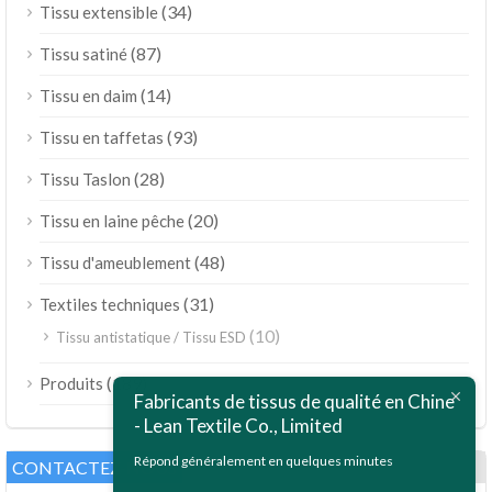
(34)
Tissu extensible
(87)
Tissu satiné
(14)
Tissu en daim
(93)
Tissu en taffetas
(28)
Tissu Taslon
(20)
Tissu en laine pêche
(48)
Tissu d'ameublement
(31)
Textiles techniques
(10)
Tissu antistatique / Tissu ESD
ไทย
(189)
Produits
Bahasa Melayu
Fabricants de tissus de qualité en Chine
- Lean Textile Co., Limited
Polski
Bahasa Indonesia
Répond généralement en quelques minutes
CONTACTEZ-NOUS