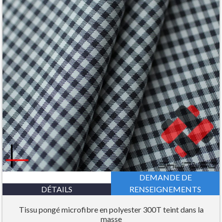
DEMANDE DE
DÉTAILS
RENSEIGNEMENTS
Tissu pongé microfibre en polyester 300T teint dans la
masse