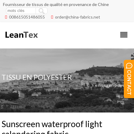
Fournisseur de tissus de qualité en provenance de Chine
008615051486055
order@china-fabrics.net


TISSU EN POLYESTER
»
»
Tissu en polyester

Sunscreen waterproof light