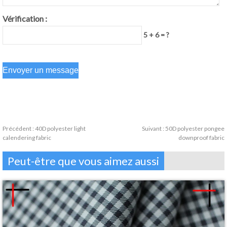
Vérification :
5 + 6 = ?
Précédent :
40D polyester light
Suivant :
50D polyester pongee
calendering fabric
downproof fabric
Peut-être que vous aimez aussi