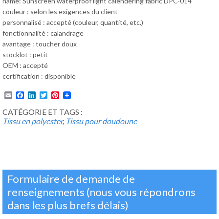
name: Sunscreen waterproof light calendering fabric DPC-014
couleur : selon les exigences du client
personnalisé : accepté (couleur, quantité, etc.)
fonctionnalité : calandrage
avantage : toucher doux
stocklot : petit
OEM : accepté
certification : disponible
Email
Facebook
LinkedIn
Twitter
Pinterest
CATÉGORIE ET TAGS :
Tissu en polyester
,
Tissu pour doudoune
Formulaire de demande de
renseignements (nous vous répondrons
dans les plus brefs délais)