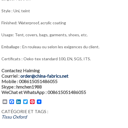
Style : Uni, teint
Finished: Waterproof, acrylic coating
Usage: Tent, covers, bags, garments, shoes, etc.
Emballage : En rouleau ou selon les exigences du client.
Certificats : Oeko-tex standard 100, EN, SGS, ITS.
Contactez Haiming
Courriel :
order@china-fabrics.net
Mobile : 008615051486055
Skype : hmchen1988
WeChat et WhatsApp : 008615051486055
Email
Facebook
LinkedIn
Twitter
Pinterest
CATÉGORIE ET TAGS :
Tissu Oxford