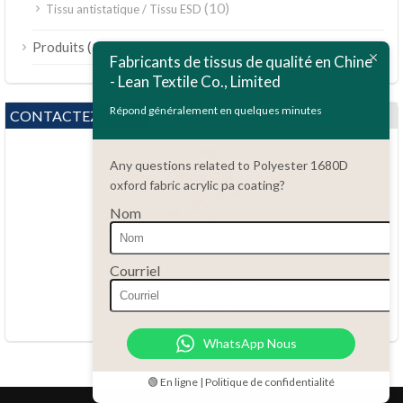
(10)
Tissu antistatique / Tissu ESD
ไทย
(189)
Produits
Bahasa Melayu
Fabricants de tissus de qualité en Chine
- Lean Textile Co., Limited
Polski
Bahasa Indonesia
Répond généralement en quelques minutes
CONTACTEZ-NOUS
العربية
Any questions related to Polyester 1680D
Tiếng Việt
oxford fabric acrylic pa coating?
Türkçe
Nom
Русский
Português do Brasil
Des questions ?
Courriel
86.15051486055
Español
haiming@leantex.com
Italiano
24 heures sur 24, 7 jours sur 7
WhatsApp Nous
Deutsch
Nederlands
🟢 En ligne | Politique de confidentialité