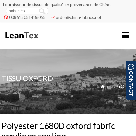
Fournisseur de tissus de qualité en provenance de Chine
008615051486055
order@china-fabrics.net


TISSU OXFORD
»
Tissu Oxford

Polyester 1680D oxford fabric