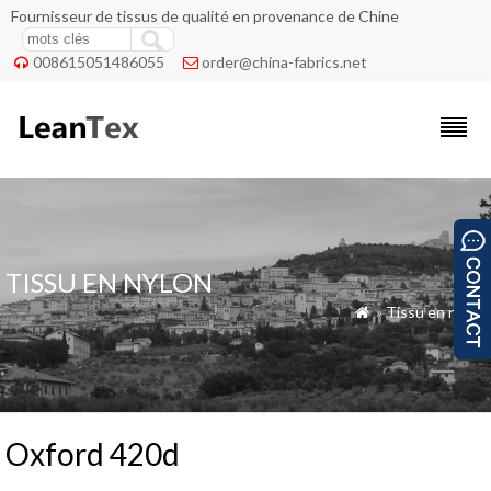
Fournisseur de tissus de qualité en provenance de Chine
008615051486055
order@china-fabrics.net


TISSU EN NYLON
»
Tissu en nylon

Oxford 420d