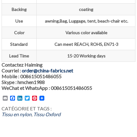
Backing
coating
Use
awning,Bag, Luggage, tent, beach-chair etc.
Color
Various color avaliable
Standard
Can meet REACH, ROHS, EN71-3
Lead Time
15-20 Working days
Contactez Haiming
Courriel :
order@china-fabrics.net
Mobile : 008615051486055
Skype : hmchen1988
WeChat et WhatsApp : 008615051486055
Email
Facebook
LinkedIn
Twitter
Pinterest
CATÉGORIE ET TAGS :
Tissu en nylon
,
Tissu Oxford