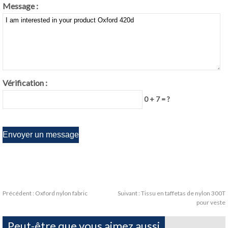
Message :
Vérification :
0 + 7 = ?
Précédent :
Oxford nylon fabric
Suivant :
Tissu en taffetas de nylon 300T
pour veste
Peut-être que vous aimez aussi