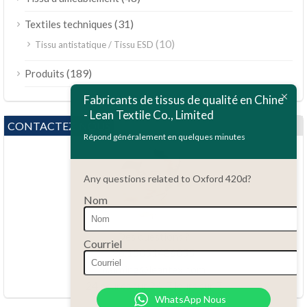
(31)
Textiles techniques
(10)
Tissu antistatique / Tissu ESD
ไทย
(189)
Produits
Bahasa Melayu
Fabricants de tissus de qualité en Chine
Polski
- Lean Textile Co., Limited
Bahasa Indonesia
CONTACTEZ-NOUS
Répond généralement en quelques minutes
العربية
Tiếng Việt
Any questions related to Oxford 420d?
Türkçe
Nom
Русский
Português do Brasil
Des questions ?
Courriel
86.15051486055
Español
haiming@leantex.com
Italiano
24 heures sur 24, 7 jours sur 7
WhatsApp Nous
Deutsch