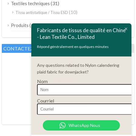
(31)
Textiles techniques
(10)
Tissu antistatique / Tissu ESD
ไทย
(189)
Produits
Bahasa Melayu
Fabricants de tissus de qualité en Chine
- Lean Textile Co., Limited
Polski
Bahasa Indonesia
Répond généralement en quelques minutes
CONTACTEZ-NOUS
العربية
Any questions related to Nylon calendering
Tiếng Việt
plaid fabric for downjacket?
Türkçe
Nom
Русский
Português do Brasil
Des questions ?
Courriel
86.15051486055
Español
haiming@leantex.com
Italiano
24 heures sur 24, 7 jours sur 7
WhatsApp Nous
Deutsch