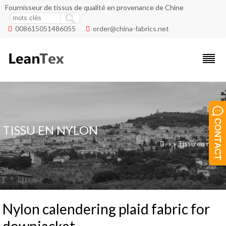
Fournisseur de tissus de qualité en provenance de Chine
008615051486055
order@china-fabrics.net


TISSU EN NYLON
»
»
Tissu en nylon

Nylon calendering plaid fabric for