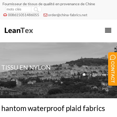
Fournisseur de tissus de qualité en provenance de Chine
008615051486055
order@china-fabrics.net


TISSU EN NYLON
»
»
Tissu en nylon

hantom waterproof plaid fabrics