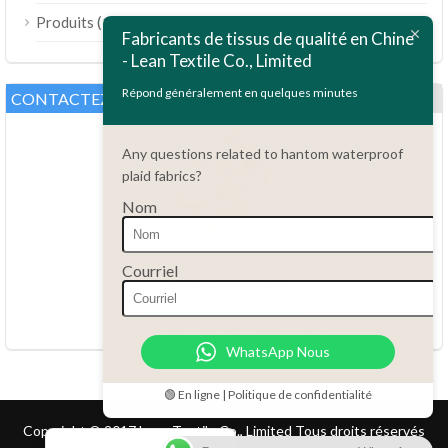
(189)
Produits
Bahasa Melayu
Fabricants de tissus de qualité en Chine
- Lean Textile Co., Limited
Polski
Bahasa Indonesia
Répond généralement en quelques minutes
CONTACTEZ-NOUS
العربية
Any questions related to hantom waterproof
Tiếng Việt
plaid fabrics?
Türkçe
Nom
Русский
Português do Brasil
Des questions ?
Courriel
86.15051486055
Español
haiming@leantex.com
Italiano
24 heures sur 24, 7 jours sur 7
WhatsApp Nous
Deutsch
Nederlands
🟢 En ligne | Politique de confidentialité
English
Copyright © 2017 Lean Textile Co., Limited Tous droits réservés