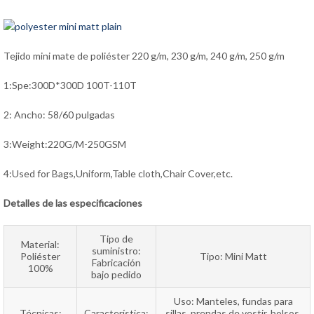
Tejido mini mate de poliéster 220 g/m, 230 g/m, 240 g/m, 250 g/m
1:Spe:300D*300D 100T-110T
2: Ancho: 58/60 pulgadas
3:Weight:220G/M-250GSM
4:Used for Bags,Uniform,Table cloth,Chair Cover,etc.
Detalles de las especificaciones
Tipo de
Material:
suministro:
Poliéster
Tipo: Mini Matt
Fabricación
100%
bajo pedido
Uso: Manteles, fundas para
Técnicas:
Característica:
sillas, prendas de vestir, bolsos,