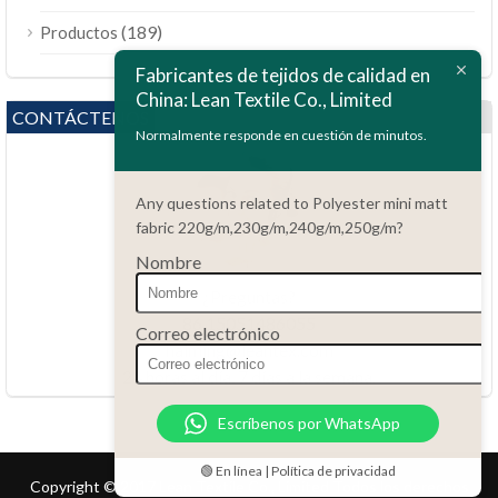
ไทย
(189)
Productos
Bahasa Melayu
Fabricantes de tejidos de calidad en
China: Lean Textile Co., Limited
Polski
CONTÁCTENOS
Bahasa Indonesia
Normalmente responde en cuestión de minutos.
العربية
Any questions related to Polyester mini matt
Tiếng Việt
fabric 220g/m,230g/m,240g/m,250g/m?
Türkçe
Nombre
Русский
¿Preguntas?
Português do Brasil
86.15051486055
Correo electrónico
haiming@leantex.com
Italiano
24 horas al día, 7 días a la semana.
Français
Escríbenos por WhatsApp
Deutsch
Nederlands
🟢 En línea | Política de privacidad
Copyright © 2017 Lean Textile Co., Limited Todos los derechos