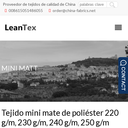
Proveedor de tejidos de calidad de China
008615051486055
order@china-fabrics.net


MINI MATT
»
Mini Matt

Tejido mini mate de poliéster 220
g/m, 230 g/m, 240 g/m, 250 g/m