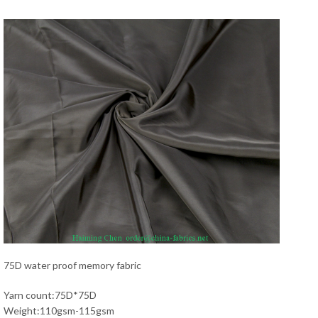
75D water proof memory fabric
Yarn count:75D*75D
Weight:110gsm-115gsm