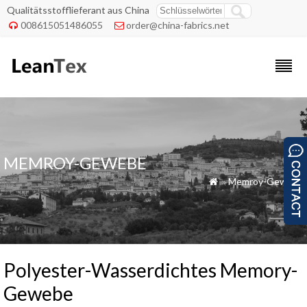
Qualitätsstofflieferant aus China
008615051486055
order@china-fabrics.net


MEMROY-GEWEBE
»
Memroy-Gewebe

Polyester-Wasserdichtes Memory-
Gewebe