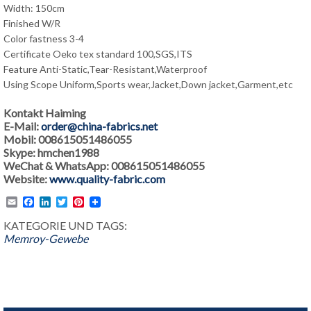
Width: 150cm
Finished W/R
Color fastness 3-4
Certificate Oeko tex standard 100,SGS,ITS
Feature Anti-Static,Tear-Resistant,Waterproof
Using Scope Uniform,Sports wear,Jacket,Down jacket,Garment,etc
Kontakt Haiming
E-Mail:
order@china-fabrics.net
Mobil: 008615051486055
Skype: hmchen1988
WeChat & WhatsApp: 008615051486055
Website:
www.quality-fabric.com
Email
Facebook
LinkedIn
Twitter
Pinterest
KATEGORIE UND TAGS:
Memroy-Gewebe