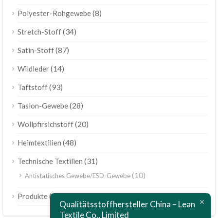
(8)
Polyester-Rohgewebe
(34)
Stretch-Stoff
(87)
Satin-Stoff
(14)
Wildleder
(93)
Taftstoff
(28)
Taslon-Gewebe
(20)
Wollpfirsichstoff
(48)
Heimtextilien
(31)
Technische Textilien
(10)
Antistatisches Gewebe/ESD-Gewebe
ไทย
(189)
Produkte
Bahasa Melayu
Qualitätsstoffhersteller China – Lean
Textile Co., Limited
Polski