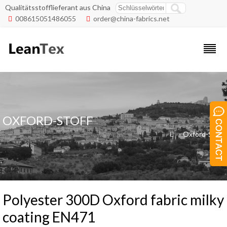
Qualitätsstofflieferant aus China
008615051486055
order@china-fabrics.net


OXFORD-STOFF
»
Oxford-Stoff

Polyester 300D Oxford fabric milky
coating EN471