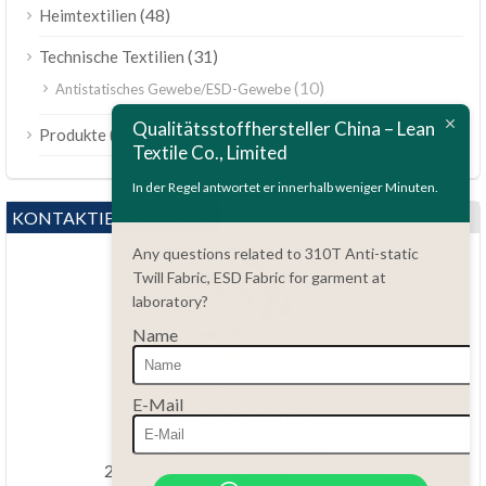
(48)
Heimtextilien
(31)
Technische Textilien
(10)
Antistatisches Gewebe/ESD-Gewebe
ไทย
Qualitätsstoffhersteller China – Lean
(189)
Produkte
Bahasa Melayu
Textile Co., Limited
Polski
In der Regel antwortet er innerhalb weniger Minuten.
Bahasa Indonesia
KONTAKTIEREN SIE UNS
العربية
Any questions related to 310T Anti-static
Twill Fabric, ESD Fabric for garment at
Tiếng Việt
laboratory?
Türkçe
Name
Русский
Português do Brasil
Fragen?
E-Mail
86.15051486055
Español
haiming@leantex.com
Italiano
24 Stunden am Tag, 7 Tage die Woche