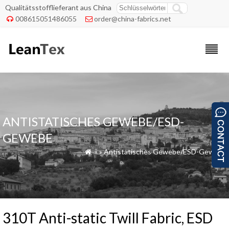
Qualitätsstofflieferant aus China
008615051486055
order@china-fabrics.net


ANTISTATISCHES GEWEBE/ESD-
GEWEBE
»
»
Antistatisches Gewebe/ESD-Gewebe

310T Anti-static Twill Fabric, ESD