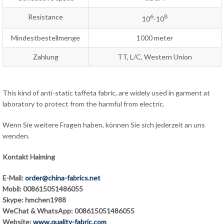
Resistance
6
8
10
-10
Mindestbestellmenge
1000 meter
Zahlung
TT, L/C, Western Union
This kind of anti-static taffeta fabric, are widely used in garment at
laboratory to protect from the harmful from electric.
Wenn Sie weitere Fragen haben, können Sie sich jederzeit an uns
wenden.
Kontakt Haiming
E-Mail:
order@china-fabrics.net
Mobil: 008615051486055
Skype: hmchen1988
WeChat & WhatsApp: 008615051486055
Website:
www.quality-fabric.com