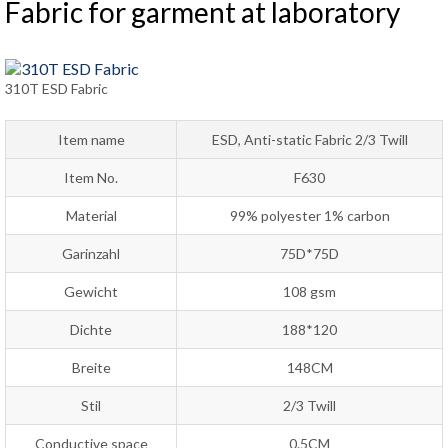
Fabric for garment at laboratory
310T ESD Fabric
Item name
ESD, Anti-static Fabric 2/3 Twill
Item No.
F630
Material
99% polyester 1% carbon
Garinzahl
75D*75D
Gewicht
108 gsm
Dichte
188*120
Breite
148CM
Stil
2/3 Twill
Conductive space
0.5CM