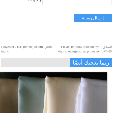
1 + 8 = ?
سابق:
Polyester 450D solution dyed
التالي:
Polyester 210D printing oxford
fabric
fabric waterproof uv protection UPF 4
ربما يعجبك أيضًا