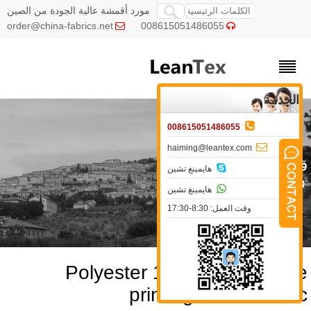
مورد أقمشة عالية الجودة من الصين
order@china-fabrics.net
008615051486055


الخدمة

008615051486055

haiming@leantex.com
ماش أكسفورد

هايمينغ تشين
»
قماش أكسفورد

هايمينغ تشين
وقت العمل: 8:30-17:30
Polyester 150D camouflag
printing oxford fabri