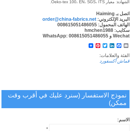
ادة: معيار Oeko-tex 100، EN، SGS، ITS.
ل بـ Haiming
بريد الإلكتروني:
order@china-fabrics.net
هاتف المحمول: 008615051486055
يب: hmchen1988
W و WhatsApp: 008615051486055
Pinterest
Twitter
LinkedIn
Facebook
Email
فئة والعلامات:
ماش أكسفورد
نموذج الاستفسار (سنرد عليك في أقرب وقت
ممكن)
لاسم:
*